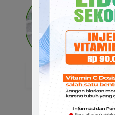
dr
dr. Dessy Natalia, Sp.KJ
PS
PSIKIATRI