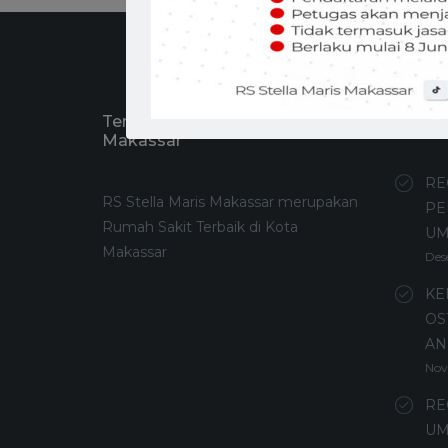
Tentang RS Stella Maris
Recen
Makassar
RE
RS Stella Maris Makassar merupakan
PE
Rumah Sakit Terbaik di Kota
U
Makassar
Des
KE
OS
AN
Nov
RE
UM