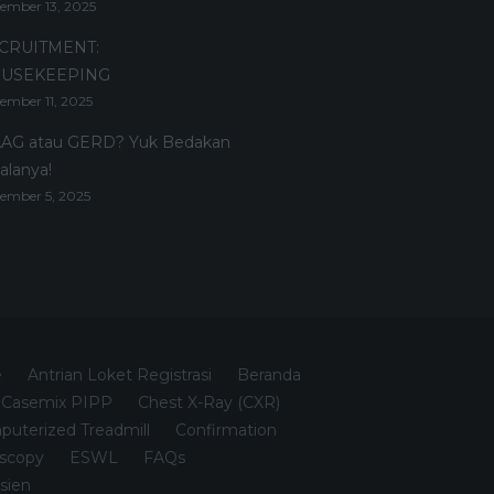
ember 13, 2025
CRUITMENT:
USEKEEPING
ember 11, 2025
AG atau GERD? Yuk Bedakan
alanya!
ember 5, 2025
e
Antrian Loket Registrasi
Beranda
Casemix PIPP
Chest X-Ray (CXR)
uterized Treadmill
Confirmation
scopy
ESWL
FAQs
sien