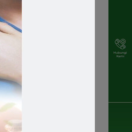
Hubungi
Kami
,