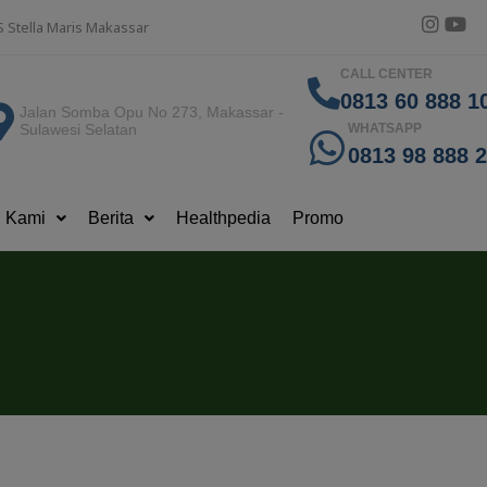
S Stella Maris Makassar
CALL CENTER
0813 60 888 10
Jalan Somba Opu No 273, Makassar -
Sulawesi Selatan
WHATSAPP
0813 98 888 
g Kami
Berita
Healthpedia
Promo