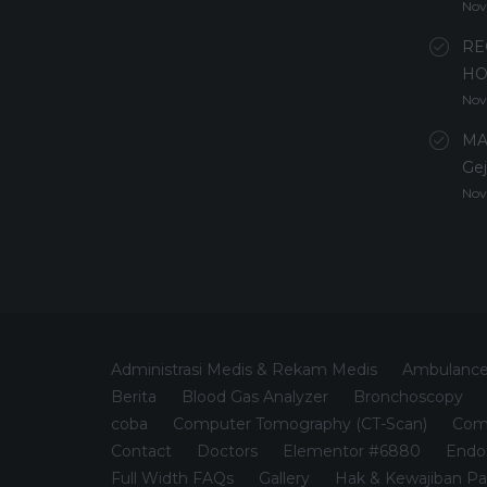
Nov
RE
HO
Nov
MA
Gej
Nov
Administrasi Medis & Rekam Medis
Ambulanc
Berita
Blood Gas Analyzer
Bronchoscopy
coba
Computer Tomography (CT-Scan)
Comp
Contact
Doctors
Elementor #6880
Endo
Full Width FAQs
Gallery
Hak & Kewajiban Pa