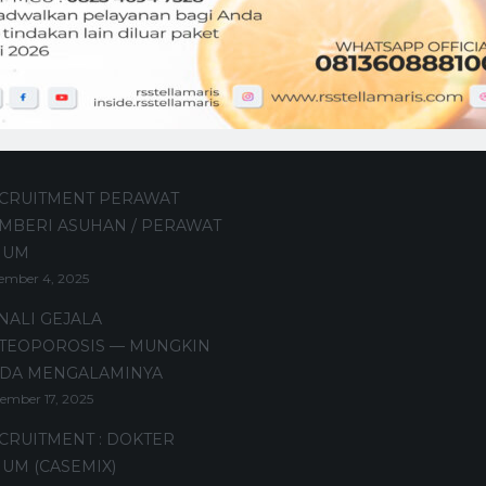
t Posts
CRUITMENT PERAWAT
MBERI ASUHAN / PERAWAT
MUM
ember 4, 2025
NALI GEJALA
TEOPOROSIS — MUNGKIN
DA MENGALAMINYA
ember 17, 2025
CRUITMENT : DOKTER
UM (CASEMIX)