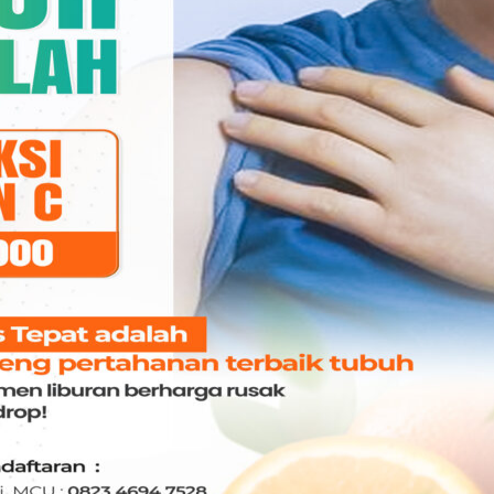
. Erwiani Sutono, Sp.KJ
dr. Sheila Sangkereng
IKIATRI
Sp.KJ
PSIKIATRI