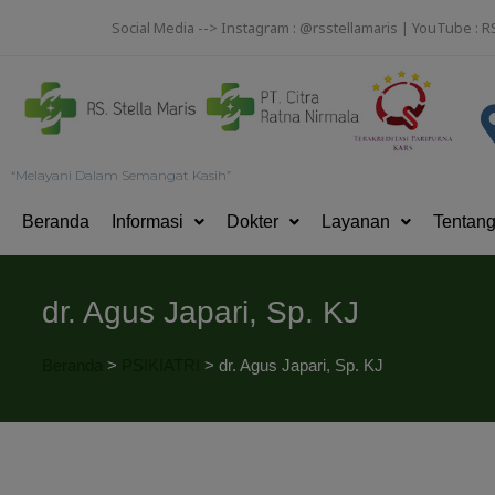
Social Media --> Instagram : @rsstellamaris | YouTube : R
“Melayani Dalam Semangat Kasih”
Beranda
Informasi
Dokter
Layanan
Tentan
dr. Agus Japari, Sp. KJ
Beranda
>
PSIKIATRI
>
dr. Agus Japari, Sp. KJ