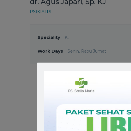
dr. Agus Japari, Sp. KJ
PSIKIATRI
Speciality
KJ
Work Days
Senin, Rabu Jumat