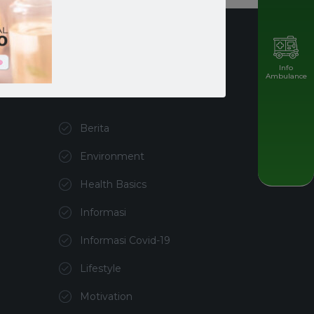
Info
Ambulance
Kategori
Berita
Environment
Health Basics
Informasi
Informasi Covid-19
Lifestyle
Motivation