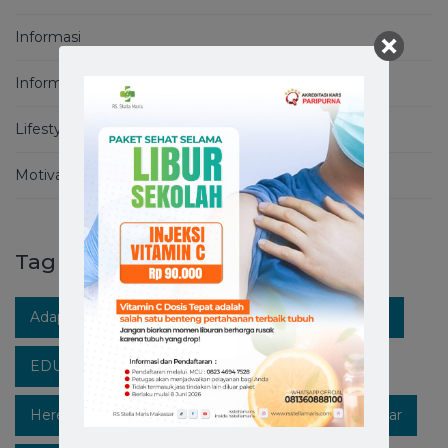
Informasi
Informasi Covid-19
Lifestyle
Motivation
Tag
Adaptasi Kebiasaan Baru
Berita RS Stella Maris
EDUKASIKESEHATAN
Healthpedia
Hereforyou
Hidupsehat
Hospitalinmakassar