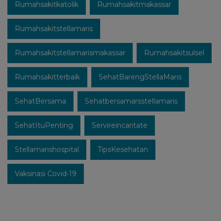
Rumahsakitkatolik
Rumahsakitmakassar
Rumahsakitstellamaris
Rumahsakitstellamarismakassar
Rumahsakitsulsel
Rumahsakitterbaik
SehatBarengStellaMaris
SehatBersama
Sehatbersamarsstellamaris
SehatItuPenting
Servireincaritate
Stellamarishospital
TipsKesehatan
Vaksinasi Covid-19