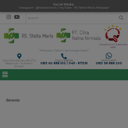
Social Media :
Instagram : @rsstellamaris | YouTube : RS Stella Maris Makassar
"Melayani Dalam Semangat Kasih"
Jalan Somba Opu No 273,
CALL CENTER
WHATSAPP
0813 60 888 100 / 0411 - 871391
0813 98 888 200
Makassar - Sulawesi
Selatan
Bronchoscopy
Beranda
>
Bronchoscopy