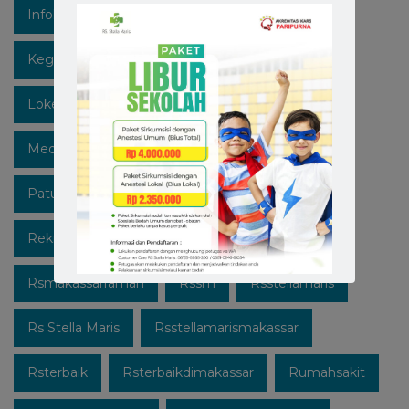
Infokesehatan
Informasi
Instagram
Kegiatan
Lawan Covid-19
Likeforfollow
Lokermakassar
Makassar
Mediaedukasi
Medicalcheckup
Open Recruitment
Patuhi Protokol
Promo
Recruitment
Rekrutmen Karyawan Baru
Rsmakassar
Rsmakassarramah
Rssm
Rsstellamaris
Rs Stella Maris
Rsstellamarismakassar
Rsterbaik
Rsterbaikdimakassar
Rumahsakit