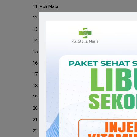
Poli Mata
Poli Jiwa/Psikiatri
Poli THT
Poli Anak
Poli Saraf
Poli Paru
Poli Interna
Poli Obtetri Dan Ginekologi
Poli Endokrin – Metabolik
Poli Hematologi Dan Onkologi Medik Penyakit D
Poli Kardiologi/Jantung
Poli Ginjal Hipertensi