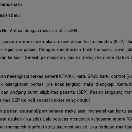
 perusahaan.
asien baru
 No. Antrian dengan melalui mobile JKN.
an
pasien umum
maka akan menyerahkan kartu identitas (KTP) da
 registrasi pasien. Petugas memberikan bukti transaksi rawat jala
an ke kasir. Setelah pembayaran, pasien menuju ke
nurse station
n melengkapi berkas seperti KTP/KK, kartu BPJS, kartu control (jik
k kelengkapan berkas, jika tidak lengkap maka dilengkapi. Kemudi
n dan
bridging
surat eligibilitas peserta (SEP). Pasien langsung me
kas SEP ke poli sesuai dokter yang dituju)
an
pasien asuransi/perusahaan
maka akan menyerahkan kartu asu
surat rujukan (jika ada). Lalu petugas mengecek kerjasama antara RS.
kan mengecek manfaat kartu asuransi pasien. Jika terdapat manfaa