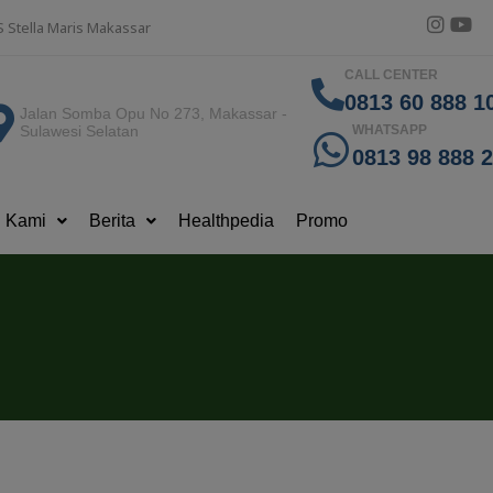
S Stella Maris Makassar
CALL CENTER
0813 60 888 10
Jalan Somba Opu No 273, Makassar -
Sulawesi Selatan
WHATSAPP
0813 98 888 
g Kami
Berita
Healthpedia
Promo