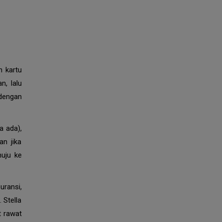
n kartu
n, lalu
dengan
a ada),
an jika
nuju ke
ransi,
 Stella
t rawat