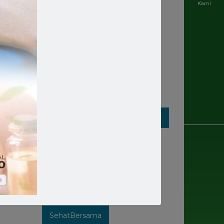
Kami
Rumahsakit
Rumahsakitkatolik
Rumahsakitmakassar
Rumahsakitstellamaris
Rumahsakitstellamarismakassar
Rumahsakitsulsel
Rumahsakitterbaik
SehatBarengStellaMaris
SehatBersama