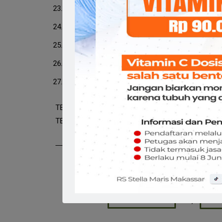
Poli Rehab Medik
Poli Gastro
Poli Gizi
Poli Anasthesi
Poli Kia/Immunisasi
TENAGA DOKTER PRAKTEK TERSEDIA : 55 ORANG
TENAGA PERAWAT : 15 ORANG
Alur Pelayanan