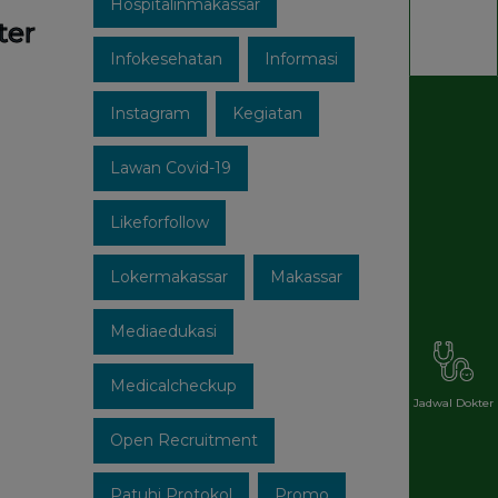
Hospitalinmakassar
ter
Infokesehatan
Informasi
Instagram
Kegiatan
Lawan Covid-19
Likeforfollow
Lokermakassar
Makassar
Mediaedukasi
Medicalcheckup
Jadwal Dokter
Open Recruitment
Patuhi Protokol
Promo