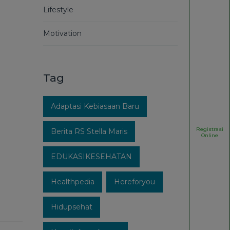
Lifestyle
Motivation
Tag
Adaptasi Kebiasaan Baru
Registrasi
Berita RS Stella Maris
Online
EDUKASIKESEHATAN
Healthpedia
Hereforyou
Hidupsehat