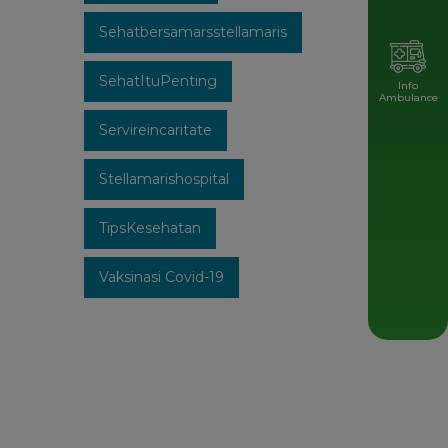
Sehatbersamarsstellamaris
SehatItuPenting
Info
Ambulance
Servireincaritate
Stellamarishospital
TipsKesehatan
Vaksinasi Covid-19