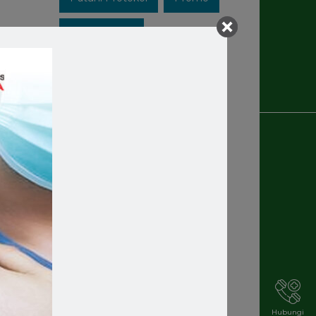
Recruitment
Rekrutmen Karyawan Baru
Rsmakassar
Rsmakassarramah
Rssm
Rsstellamaris
Rs Stella Maris
Rsstellamarismakassar
Rsterbaik
Rsterbaikdimakassar
Hubungi