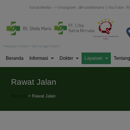
Social Media --> Instagram : @rsstellamaris | YouTube : R
“Melayani Dalam Semangat Kasih”
Beranda
Informasi
Dokter
Layanan
Tentan
Rawat Jalan
Beranda
>
Rawat Jalan