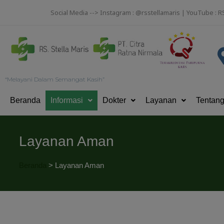
Social Media --> Instagram : @rsstellamaris | YouTube : R
“Melayani Dalam Semangat Kasih”
Beranda
Informasi
Dokter
Layanan
Tentan
Layanan Aman
Beranda
>
Layanan Aman