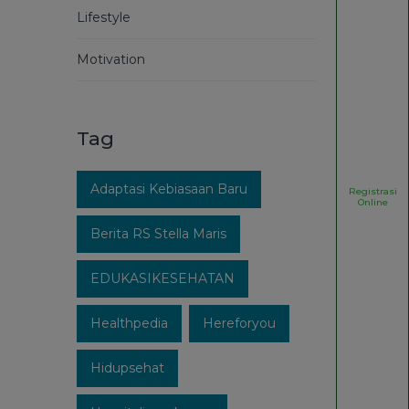
Lifestyle
Motivation
Tag
Adaptasi Kebiasaan Baru
Registrasi
Online
Berita RS Stella Maris
EDUKASIKESEHATAN
Healthpedia
Hereforyou
Hidupsehat