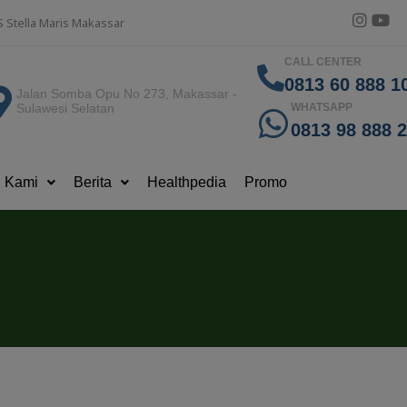
S Stella Maris Makassar
CALL CENTER
0813 60 888 10
Jalan Somba Opu No 273, Makassar -
Sulawesi Selatan
WHATSAPP
0813 98 888 
g Kami
Berita
Healthpedia
Promo