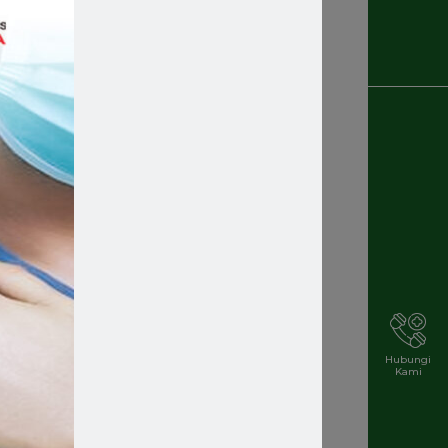
Recruitment
Rekrutmen Karyawan Baru
Rsmakassar
Rsmakassarramah
Rssm
Rsstellamaris
Rs Stella Maris
Rsstellamarismakassar
Hubungi
Kami
Rsterbaik
Rsterbaikdimakassar