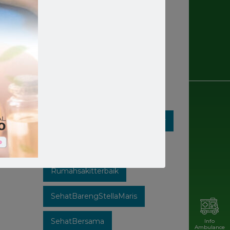
Rumahsakit
Rumahsakitkatolik
Rumahsakitmakassar
Rumahsakitstellamaris
Rumahsakitstellamarismakassar
Rumahsakitsulsel
Rumahsakitterbaik
SehatBarengStellaMaris
SehatBersama
Info
Ambulance