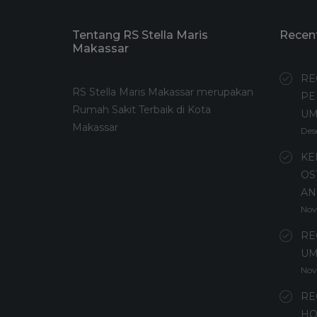
Tentang RS Stella Maris
Recen
Makassar
RE
RS Stella Maris Makassar merupakan
PE
Rumah Sakit Terbaik di Kota
U
Makassar
Des
KE
OS
AN
Nov
RE
UM
Nov
RE
HO