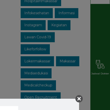
Hospitalinmakassar
Infokesehatan
Informasi
Instagram
Kegiatan
Lawan Covid-19
Likeforfollow
Lokermakassar
Makassar
Mediaedukasi
Jadwal Dokter
Medicalcheckup
Open Recruitment
Patuhi Protokol
Promo