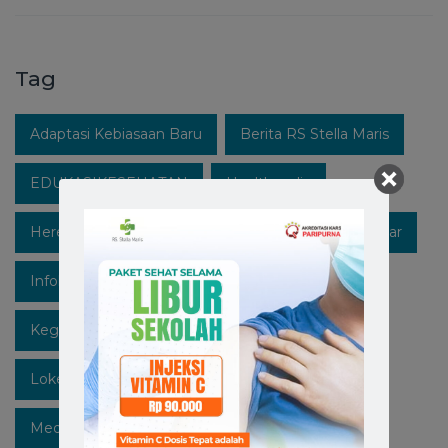
Tag
Adaptasi Kebiasaan Baru
Berita RS Stella Maris
EDUKASIKESEHATAN
Healthpedia
Hereforyou
Hidupsehat
Hospitalinmakassar
Infokesehatan
Informasi
Instagram
Kegiatan
Lawan Covid-19
Likeforfollow
Lokermakassar
Makassar
Mediaedukasi
Medicalcheckup
Open Recruitment