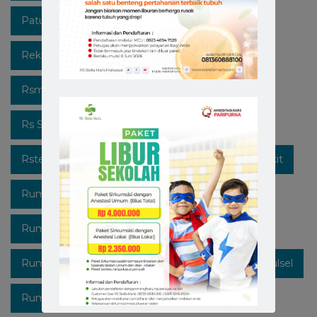
Patuhi Protokol
Promo
Recruitment
Rekrutmen Karyawan Baru
Rsmakassar
Rsmakassarramah
Rssm
Rsstellamaris
Rs Stella Maris
Rsstellamarismakassar
Rsterbaik
Rsterbaikdimakassar
Rumahsakit
Rumahsakitkatolik
Rumahsakitmakassar
Rumahsakitstellamaris
Rumahsakitstellamarismakassar
Rumahsakitsulsel
Rumahsakitterbaik
SehatBarengStellaMaris