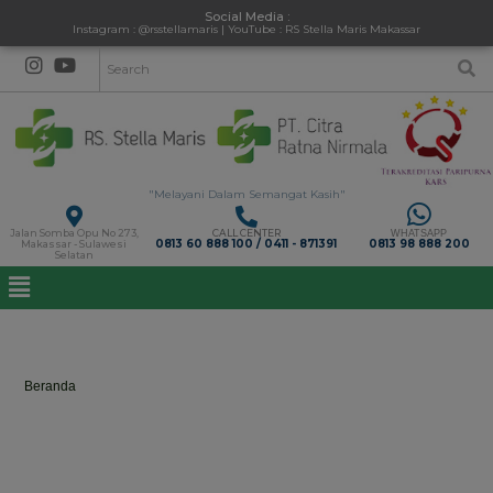
Social Media :
Instagram : @rsstellamaris | YouTube : RS Stella Maris Makassar
"Melayani Dalam Semangat Kasih"
Jalan Somba Opu No 273,
CALL CENTER
WHATSAPP
0813 60 888 100 / 0411 - 871391
0813 98 888 200
Makassar - Sulawesi
Selatan
Spritualitas JMJ
Beranda
>
Spritualitas JMJ