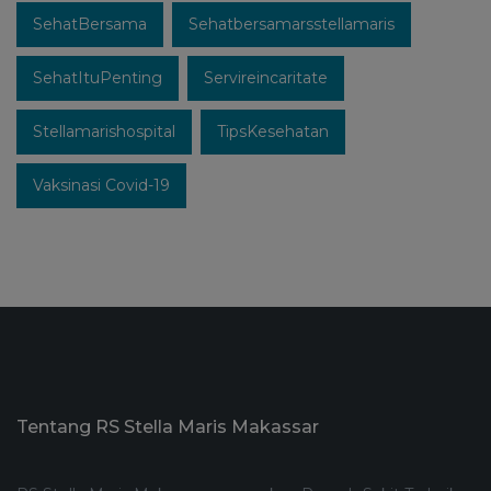
SehatBersama
Sehatbersamarsstellamaris
SehatItuPenting
Servireincaritate
Stellamarishospital
TipsKesehatan
Vaksinasi Covid-19
Tentang RS Stella Maris Makassar