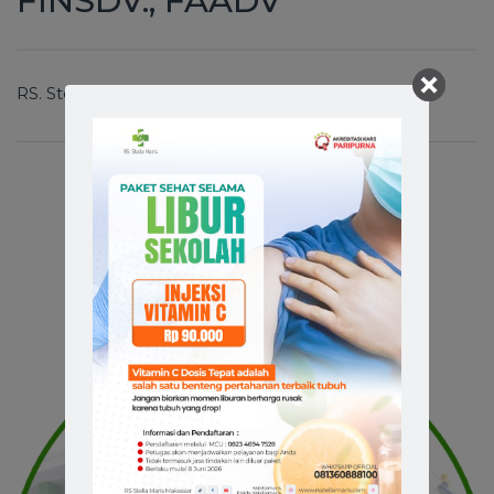
FINSDV., FAADV
RS.
Stella Maris Makassar
Related Doctors