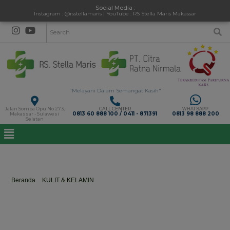
Social Media :
Instagram : @rsstellamaris | YouTube : RS Stella Maris Makassar
"Melayani Dalam Semangat Kasih"
Jalan Somba Opu No 273,
CALL CENTER
WHATSAPP
0813 60 888 100 / 0411 - 871391
0813 98 888 200
Makassar - Sulawesi
Selatan
dr. Dirmawati Kadir, Sp. DV., FINSDV., FAADV
Beranda
>
KULIT & KELAMIN
>
dr. Dirmawati Kadir, Sp. DV., FINSDV.,
FAADV