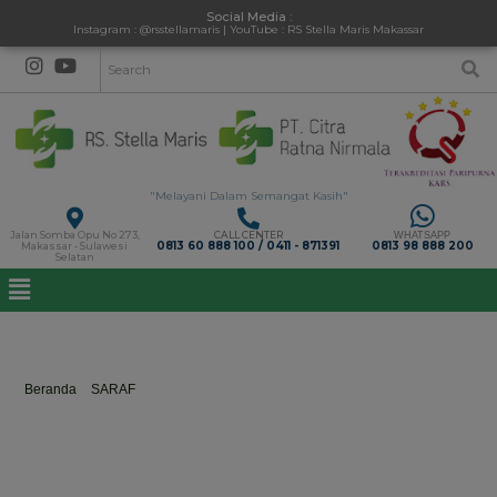
Social Media :
Instagram : @rsstellamaris | YouTube : RS Stella Maris Makassar
"Melayani Dalam Semangat Kasih"
Jalan Somba Opu No 273,
CALL CENTER
WHATSAPP
0813 60 888 100 / 0411 - 871391
0813 98 888 200
Makassar - Sulawesi
Selatan
Dr.dr. Hasmawaty Basir, Sp. S
Beranda
>
SARAF
>
Dr.dr. Hasmawaty Basir, Sp. S