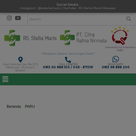
Social Media :
Instagram : @rsstellamaris | YouTube : RS Stella Maris Makassar
"Melayani Dalam Semangat Kasih"
Jalan Somba Opu No 273,
CALL CENTER
WHATSAPP
0813 60 888 100 / 0411 - 871391
0813 98 888 200
Makassar - Sulawesi
Selatan
dr. Fentynnisa Nur Amalia Arifin, Sp.P
Beranda
>
PARU
>
dr. Fentynnisa Nur Amalia Arifin, Sp.P