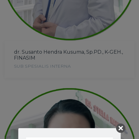
dr. Susanto Hendra Kusuma, Sp.PD., K-GEH.,
FINASIM
SUB SPESIALIS INTERNA