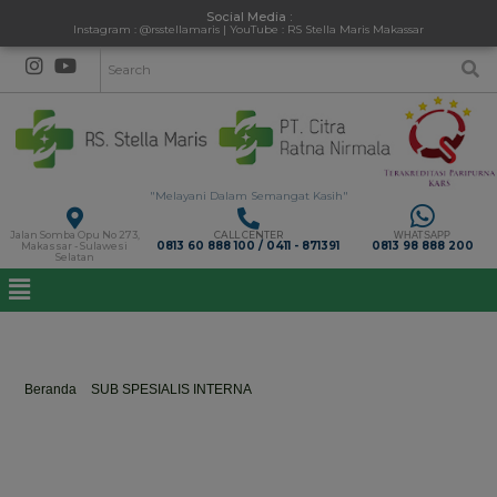
Social Media :
Instagram : @rsstellamaris | YouTube : RS Stella Maris Makassar
"Melayani Dalam Semangat Kasih"
Jalan Somba Opu No 273,
CALL CENTER
WHATSAPP
0813 60 888 100 / 0411 - 871391
0813 98 888 200
Makassar - Sulawesi
Selatan
dr. James Johanes Edenton, Sp.PD
Beranda
>
SUB SPESIALIS INTERNA
>
dr. James Johanes Edenton,
Sp.PD