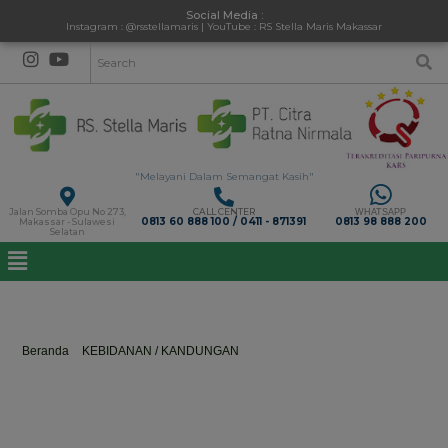
Social Media :
Instagram : @rsstellamaris | YouTube : RS Stella Maris Makassar
"Melayani Dalam Semangat Kasih"
Jalan Somba Opu No 273,
CALL CENTER
WHATSAPP
0813 60 888 100 / 0411 - 871391
0813 98 888 200
Makassar - Sulawesi
Selatan
dr. Lucia Leonie Levita Stephanie, Sp.OG
Beranda
>
KEBIDANAN / KANDUNGAN
>
dr. Lucia Leonie Levita
Stephanie, Sp.OG