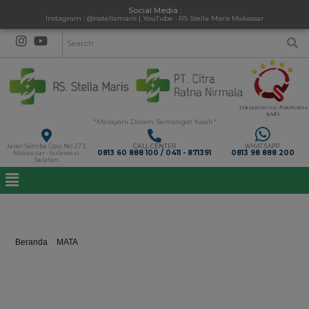
Social Media :
Instagram : @rsstellamaris | YouTube : RS Stella Maris Makassar
"Melayani Dalam Semangat Kasih"
Jalan Somba Opu No 273,
CALL CENTER
WHATSAPP
0813 60 888 100 / 0411 - 871391
0813 98 888 200
Makassar - Sulawesi
Selatan
dr. Marie Adam, Sp. M
Beranda
>
MATA
>
dr. Marie Adam, Sp. M