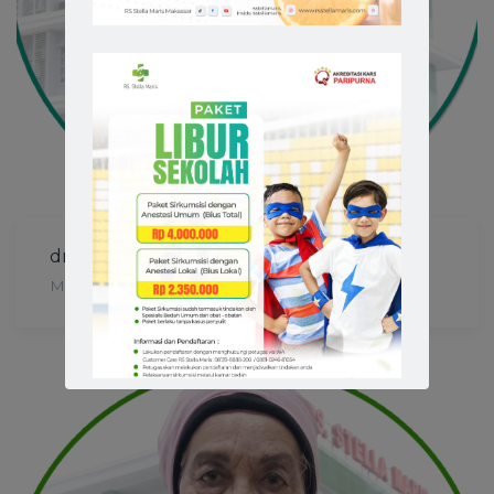
dr. Liem, Meysie Kristi Harlimton., Sp.M
MATA