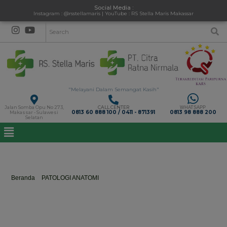
Social Media :
Instagram : @rsstellamaris | YouTube : RS Stella Maris Makassar
"Melayani Dalam Semangat Kasih"
Jalan Somba Opu No 273,
CALL CENTER
WHATSAPP
0813 60 888 100 / 0411 - 871391
0813 98 888 200
Makassar - Sulawesi
Selatan
dr. Yuliana Sri Widhihastuti, M.Kes.,Sp.PA
Beranda
>
PATOLOGI ANATOMI
>
dr. Yuliana Sri Widhihastuti,
M.Kes.,Sp.PA