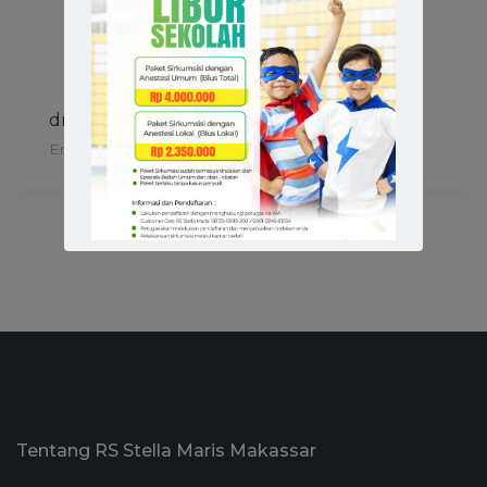
drg. Meilina Goenawan, Sp.KG
Endodonsi
Tentang RS Stella Maris Makassar