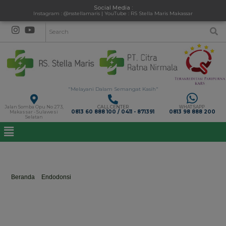
Social Media :
Instagram : @rsstellamaris | YouTube : RS Stella Maris Makassar
"Melayani Dalam Semangat Kasih"
Jalan Somba Opu No 273,
CALL CENTER
WHATSAPP
0813 60 888 100 / 0411 - 871391
0813 98 888 200
Makassar - Sulawesi
Selatan
drg. Eriana Sutono, Sp.KG
Beranda
>
Endodonsi
>
drg. Eriana Sutono, Sp.KG