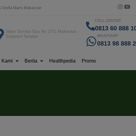
S Stella Maris Makassar
CALL CENTER
0813 60 888 10
Jalan Somba Opu No 273, Makassar -
Sulawesi Selatan
WHATSAPP
0813 98 888 
g Kami
Berita
Healthpedia
Promo