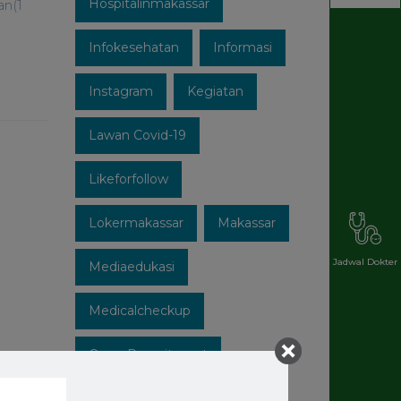
Hospitalinmakassar
an(1
Infokesehatan
Informasi
Instagram
Kegiatan
Lawan Covid-19
Likeforfollow
Lokermakassar
Makassar
Jadwal Dokter
Mediaedukasi
Medicalcheckup
Open Recruitment
Patuhi Protokol
Promo