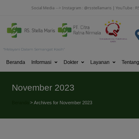
Social Media --> Instagram : @rsstellamaris | YouTube : R
“Melayani Dalam Semangat Kasih”
Beranda
Informasi
Dokter
Layanan
Tentan
November 2023
Beranda
>
Archives for November 2023