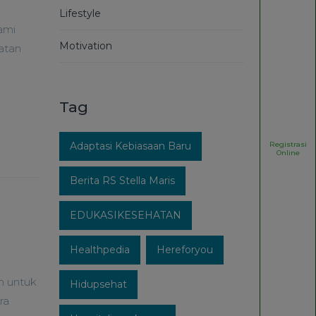
Lifestyle
ami
Motivation
atan
Tag
Registrasi
Adaptasi Kebiasaan Baru
Online
Berita RS Stella Maris
EDUKASIKESEHATAN
Healthpedia
Hereforyou
n untuk
Hidupsehat
ra