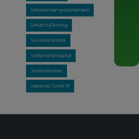
Sehatbersamarsstellamaris
SehatItuPenting
Servireincaritate
Stellamarishospital
TipsKesehatan
Vaksinasi Covid-19