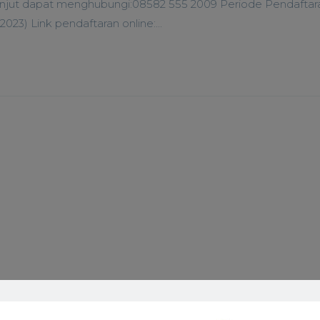
lanjut dapat menghubungi:08582 555 2009 Periode Pendaftar
3) Link pendaftaran online:...