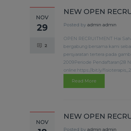
NEW OPEN RECRU
NOV
Posted by
admin admin
29
OPEN RECRUITMENT Hai Sahaba
2
bergabung bersama kami sebagai
persyaratan tertera pada gamb
2009Periode Pendaftaran(28 N
online:https://bit.ly/fisioterapi
Read More
NEW OPEN RECRU
NOV
Posted by
admin admin