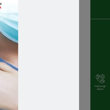
Recruitment
Rekrutmen Karyawan Baru
Rsmakassar
Rsmakassarramah
Rssm
Rsstellamaris
Rs Stella Maris
Rsstellamarismakassar
Hubungi
Kami
Rsterbaik
Rsterbaikdimakassar