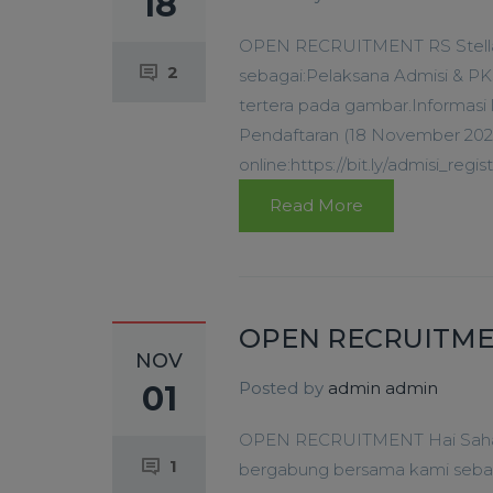
18
OPEN RECRUITMENT RS Stella
2
sebagai:Pelaksana Admisi & PKS
tertera pada gambar.Informasi
Pendaftaran (18 November 202
online:https://bit.ly/admisi_regis
Read More
OPEN RECRUITME
NOV
Posted by
admin admin
01
OPEN RECRUITMENT Hai Sahaba
1
bergabung bersama kami sebaga