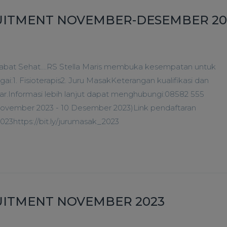
ITMENT NOVEMBER-DESEMBER 20
t Sehat....RS Stella Maris membuka kesempatan untuk
:1. Fisioterapis2. Juru MasakKeterangan kualifikasi dan
ar.Informasi lebih lanjut dapat menghubungi:08582 555
ovember 2023 - 10 Desember 2023)Link pendaftaran
s_2023https://bit.ly/jurumasak_2023
ITMENT NOVEMBER 2023