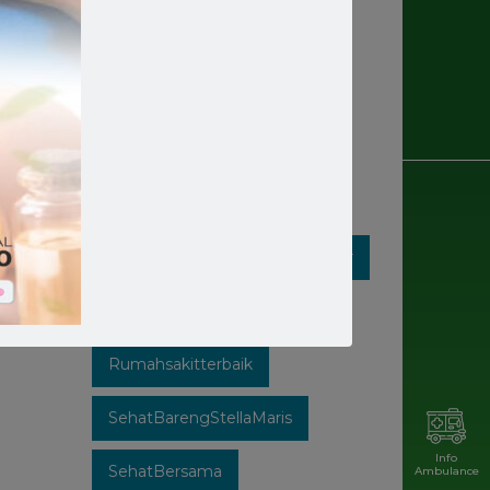
Rumahsakit
Rumahsakitkatolik
Rumahsakitmakassar
Rumahsakitstellamaris
Rumahsakitstellamarismakassar
Rumahsakitsulsel
Rumahsakitterbaik
SehatBarengStellaMaris
Info
SehatBersama
Ambulance