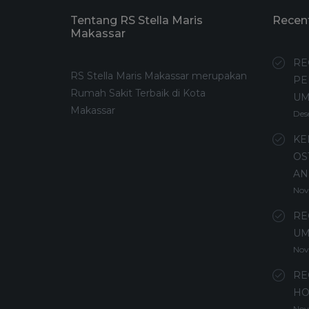
Tentang RS Stella Maris
Recen
Makassar
RE
RS Stella Maris Makassar merupakan
PE
Rumah Sakit Terbaik di Kota
U
Makassar
Des
KE
OS
AN
Nov
RE
UM
Nov
RE
HO
Nov