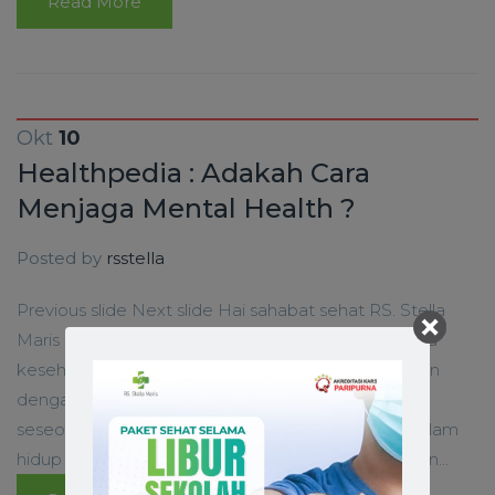
Read More
Okt
10
Healthpedia : Adakah Cara
Menjaga Mental Health ?
Posted by
rsstella
Previous slide Next slide Hai sahabat sehat RS. Stella
Maris MakassarKesehatan jiwa atau sebutan lainnya
kesehatan mental adalah kesehatan yang berkaitan
dengan kondisi emosi, kejiwaan, dan psikis
seseorang. Perlu kamu ketahui bahwa peristiwa dalam
hidup yang berdampak besar pada kepribadian dan...