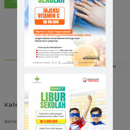
Read More
1
2
Latest
Comments
Popular
Kategori
Berita