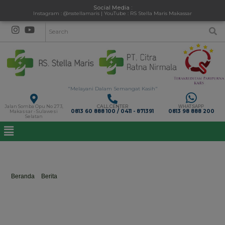
Social Media :
Instagram : @rsstellamaris | YouTube : RS Stella Maris Makassar
"Melayani Dalam Semangat Kasih"
Jalan Somba Opu No 273,
CALL CENTER
WHATSAPP
0813 60 888 100 / 0411 - 871391
0813 98 888 200
Makassar - Sulawesi
Selatan
rumahsakitstellamarismakassar
Beranda
>
Berita
>
rumahsakitstellamarismakassar