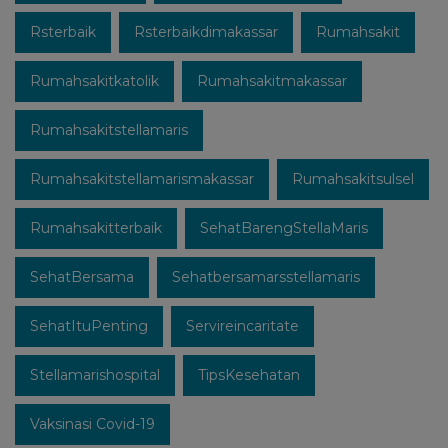
Rsterbaik
Rsterbaikdimakassar
Rumahsakit
Rumahsakitkatolik
Rumahsakitmakassar
Rumahsakitstellamaris
Rumahsakitstellamarismakassar
Rumahsakitsulsel
Rumahsakitterbaik
SehatBarengStellaMaris
SehatBersama
Sehatbersamarsstellamaris
SehatItuPenting
Servireincaritate
Stellamarishospital
TipsKesehatan
Vaksinasi Covid-19