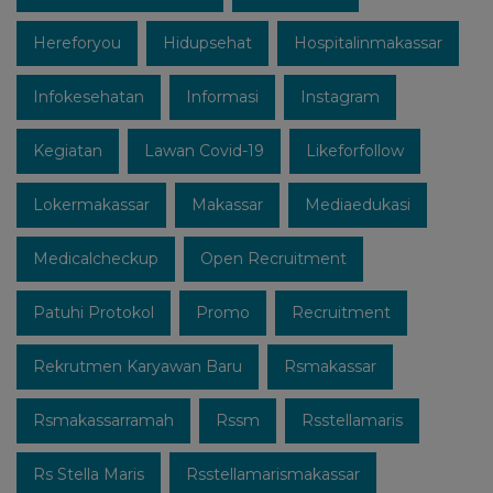
Hereforyou
Hidupsehat
Hospitalinmakassar
Infokesehatan
Informasi
Instagram
Kegiatan
Lawan Covid-19
Likeforfollow
Lokermakassar
Makassar
Mediaedukasi
Medicalcheckup
Open Recruitment
Patuhi Protokol
Promo
Recruitment
Rekrutmen Karyawan Baru
Rsmakassar
Rsmakassarramah
Rssm
Rsstellamaris
Rs Stella Maris
Rsstellamarismakassar