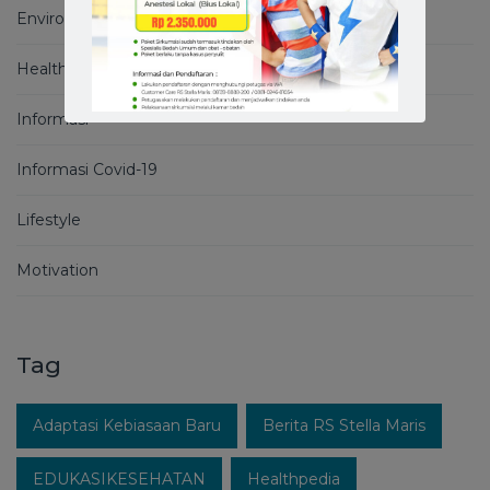
Environment
Health Basics
Informasi
Informasi Covid-19
Lifestyle
Motivation
Tag
Adaptasi Kebiasaan Baru
Berita RS Stella Maris
EDUKASIKESEHATAN
Healthpedia