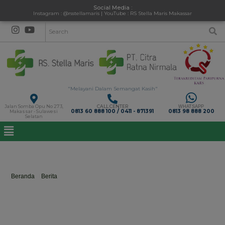
Social Media :
Instagram : @rsstellamaris | YouTube : RS Stella Maris Makassar
"Melayani Dalam Semangat Kasih"
Jalan Somba Opu No 273,
CALL CENTER
WHATSAPP
0813 60 888 100 / 0411 - 871391
0813 98 888 200
Makassar - Sulawesi
Selatan
REHABILITASI MEDIK
Beranda
>
Berita
>
REHABILITASI MEDIK