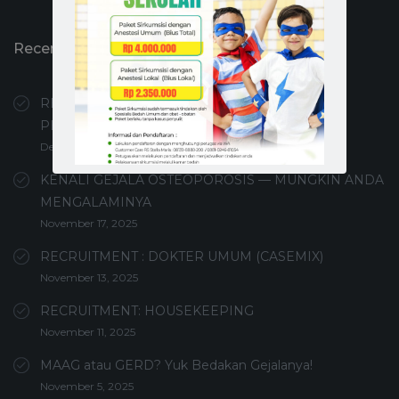
Recent Posts
RECRUITMENT PERAWAT PEMBERI ASUHAN /
PERAWAT UMUM
Desember 4, 2025
KENALI GEJALA OSTEOPOROSIS — MUNGKIN ANDA
MENGALAMINYA
November 17, 2025
RECRUITMENT : DOKTER UMUM (CASEMIX)
November 13, 2025
RECRUITMENT: HOUSEKEEPING
November 11, 2025
MAAG atau GERD? Yuk Bedakan Gejalanya!
November 5, 2025