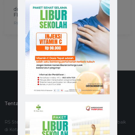
dr. Anshory Sahlan, Sp.KFR, MS(K), FEMG,
FIPM-USG, MARS
REHABILITASI MEDIK
Tentang RS Stella Maris Makassar
RS Stella Maris Makassar merupakan Rumah Sakit Terbaik
di Kota Makassar