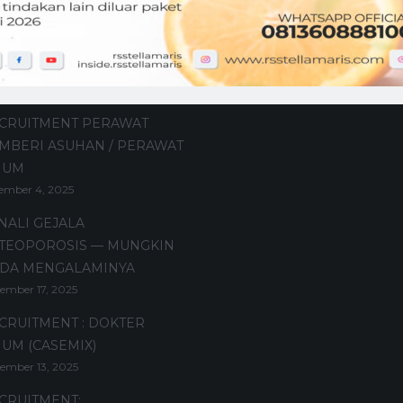
t Posts
CRUITMENT PERAWAT
MBERI ASUHAN / PERAWAT
MUM
ember 4, 2025
NALI GEJALA
TEOPOROSIS — MUNGKIN
DA MENGALAMINYA
ember 17, 2025
CRUITMENT : DOKTER
UM (CASEMIX)
ember 13, 2025
CRUITMENT: