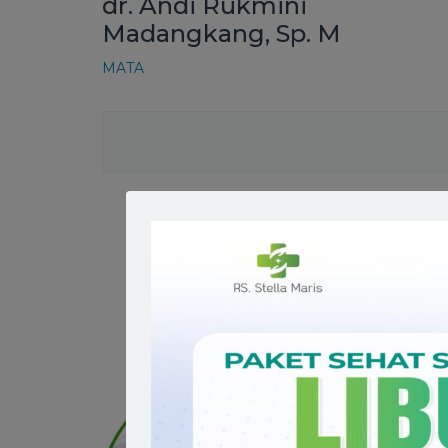
dr. Andi Rukmini
Madangkang, Sp. M
MATA