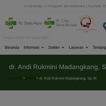
Social Media --> Instagram : @rsstellamaris | YouTube : R
“Melayani Dalam Semangat Kasih”
Beranda
Informasi
Dokter
Layanan
Tentan
dr. Andi Rukmini Madangkang, 
Beranda
>
MATA
>
dr. Andi Rukmini Madangkang, Sp. M