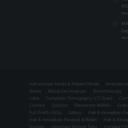
HO
Nov
MA
Gej
Nov
Administrasi Medis & Rekam Medis
Ambulanc
Berita
Blood Gas Analyzer
Bronchoscopy
coba
Computer Tomography (CT-Scan)
Comp
Contact
Doctors
Elementor #6880
Endo
Full Width FAQs
Gallery
Hak & Kewajiban Pa
Hak & Kewajiban Perawat & Bidan
Hak & Kewaj
Homee
Informasi Tempat Tidur
Instalasi C