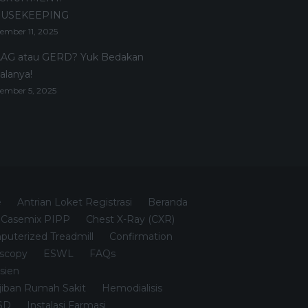
USEKEEPING
ember 11, 2025
AG atau GERD? Yuk Bedakan
alanya!
ember 5, 2025
e
Antrian Loket Registrasi
Beranda
Casemix PIPP
Chest X-Ray (CXR)
uterized Treadmill
Confirmation
scopy
ESWL
FAQs
sien
iban Rumah Sakit
Hemodialisis
SSD
Instalasi Farmasi