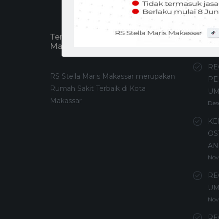
Tentang RS Stella Maris
Recen
Makassar
RE
RS Stella Maris Makassar merupakan
PE
Rumah Sakit Terbaik di Kota
U
Makassar
Des
KE
OS
AN
Nov
RE
UM
Nov
RE