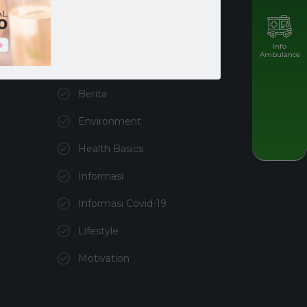
Info
Kategori
Ambulance
Berita
Environment
Health Basics
Informasi
Informasi Covid-19
Lifestyle
Motivation