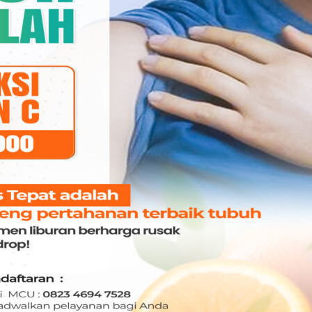
 Liem, Meysie Kristi
dr. Marie Adam, Sp. M
rlimton., Sp.M
MATA
TA