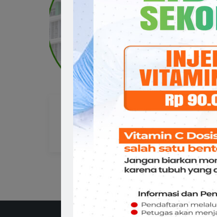
dr. Rahasiah Taufik, Sp. M
dr.
(K)
Ha
MATA
MA