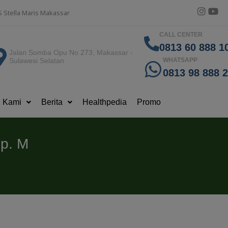
S Stella Maris Makassar
CALL CENTER
0813 60 888 10
Jalan Somba Opu No 273, Makassar -
Sulawesi Selatan
WHATSAPP
0813 98 888 
g Kami
Berita
Healthpedia
Promo
Sp. M