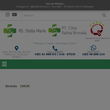
Social Media :
Instagram : @rsstellamaris | YouTube : RS Stella Maris Makassar
"Melayani Dalam Semangat Kasih"
Jalan Somba Opu No 273,
CALL CENTER
WHATSAPP
0813 60 888 100 / 0411 - 871391
0813 98 888 200
Makassar - Sulawesi
Selatan
dr. Jessi Laurentius
Beranda
>
UMUM
>
dr. Jessi Laurentius