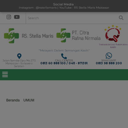
Social Media :
Instagram : @rsstellamaris | YouTube : RS Stella Maris Makassar
"Melayani Dalam Semangat Kasih"
Jalan Somba Opu No 273,
CALL CENTER
WHATSAPP
0813 60 888 100 / 0411 - 871391
0813 98 888 200
Makassar - Sulawesi
Selatan
dr. Jessica Pricilia Limpo
Beranda
>
UMUM
>
dr. Jessica Pricilia Limpo