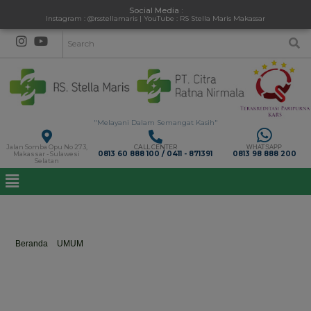
Social Media :
Instagram : @rsstellamaris | YouTube : RS Stella Maris Makassar
"Melayani Dalam Semangat Kasih"
Jalan Somba Opu No 273,
CALL CENTER
WHATSAPP
0813 60 888 100 / 0411 - 871391
0813 98 888 200
Makassar - Sulawesi
Selatan
dr. Raehana Nurhidayah
Beranda
>
UMUM
>
dr. Raehana Nurhidayah