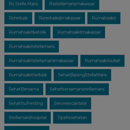
Rs Stella Maris
Rsstellamarismakassar
Rsterbaik
Rsterbaikdimakassar
Rumahsakit
Rumahsakitkatolik
Rumahsakitmakassar
Rumahsakitstellamaris
Rumahsakitstellamarismakassar
Rumahsakitsulsel
Rumahsakitterbaik
SehatBarengStellaMaris
SehatBersama
Sehatbersamarsstellamaris
SehatItuPenting
Servireincaritate
Stellamarishospital
TipsKesehatan