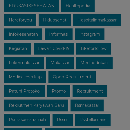
EDUKASIKESEHATAN
Healthpedia
Hereforyou
Hidupsehat
Hospitalinmakassar
Infokesehatan
Informasi
Instagram
Kegiatan
Lawan Covid-19
Likeforfollow
Lokermakassar
Makassar
Mediaedukasi
Medicalcheckup
Open Recruitment
Patuhi Protokol
Promo
Recruitment
Rekrutmen Karyawan Baru
Rsmakassar
Rsmakassarramah
Rssm
Rsstellamaris