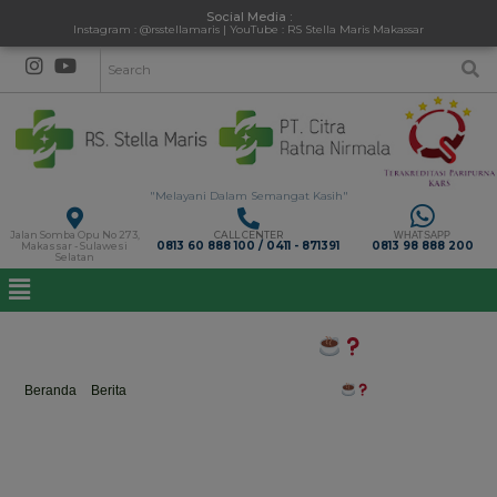
Social Media :
Instagram : @rsstellamaris | YouTube : RS Stella Maris Makassar
"Melayani Dalam Semangat Kasih"
Jalan Somba Opu No 273,
CALL CENTER
WHATSAPP
0813 60 888 100 / 0411 - 871391
0813 98 888 200
Makassar - Sulawesi
Selatan
Minum Kopi Bisa Merusak Ginjal
Beranda
>
Berita
>
Minum Kopi Bisa Merusak Ginjal