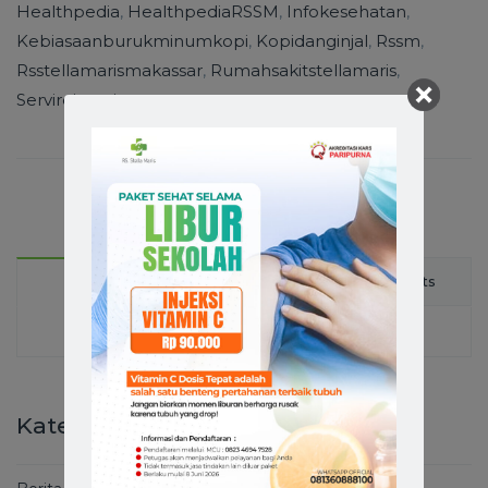
Healthpedia
,
HealthpediaRSSM
,
Infokesehatan
,
Kebiasaanburukminumkopi
,
Kopidanginjal
,
Rssm
,
Rsstellamarismakassar
,
Rumahsakitstellamaris
,
Servireincaritate
Latest
Comments
Popular
Kategori