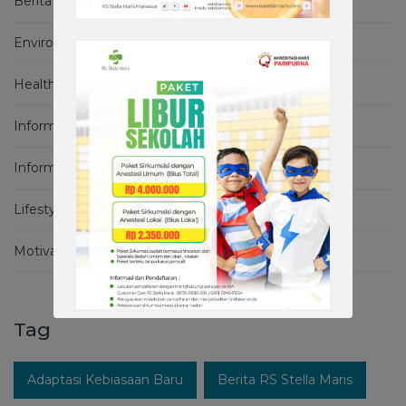
Berita
Environment
Health Basics
Informasi
Informasi Covid-19
Lifestyle
Motivation
Tag
Adaptasi Kebiasaan Baru
Berita RS Stella Maris