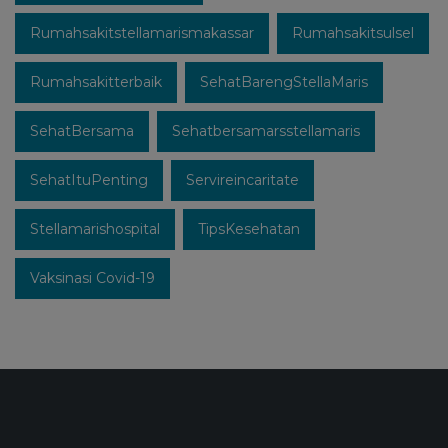
Rumahsakitstellamarismakassar
Rumahsakitsulsel
Rumahsakitterbaik
SehatBarengStellaMaris
SehatBersama
Sehatbersamarsstellamaris
SehatItuPenting
Servireincaritate
Stellamarishospital
TipsKesehatan
Vaksinasi Covid-19