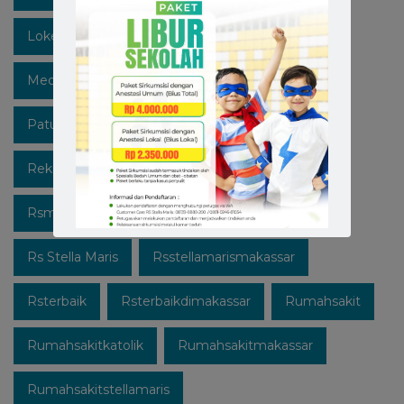
Lokermakassar
Makassar
Mediaedukasi
Medicalcheckup
Open Recruitment
Patuhi Protokol
Promo
Recruitment
Rekrutmen Karyawan Baru
Rsmakassar
Rsmakassarramah
Rssm
Rsstellamaris
Rs Stella Maris
Rsstellamarismakassar
Rsterbaik
Rsterbaikdimakassar
Rumahsakit
Rumahsakitkatolik
Rumahsakitmakassar
Rumahsakitstellamaris