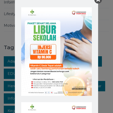
Informasi Covid-19
Lifestyle
Motivation
Tag
Adaptasi Kebiasaan Baru
Berita RS Stella Maris
EDUKASIKESEHATAN
Healthpedia
Hereforyou
Hidupsehat
Hospitalinmakassar
Infokesehatan
Informasi
Instagram
Kegiatan
Lawan Covid-19
Likeforfollow