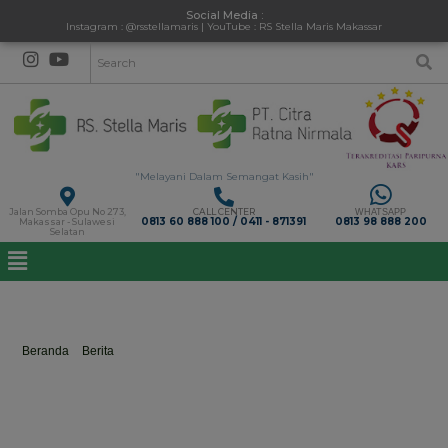
Social Media :
Instagram : @rsstellamaris | YouTube : RS Stella Maris Makassar
"Melayani Dalam Semangat Kasih"
Jalan Somba Opu No 273,
CALL CENTER
WHATSAPP
0813 60 888 100 / 0411 - 871391
0813 98 888 200
Makassar - Sulawesi
Selatan
care
Beranda
>
Berita
>
care