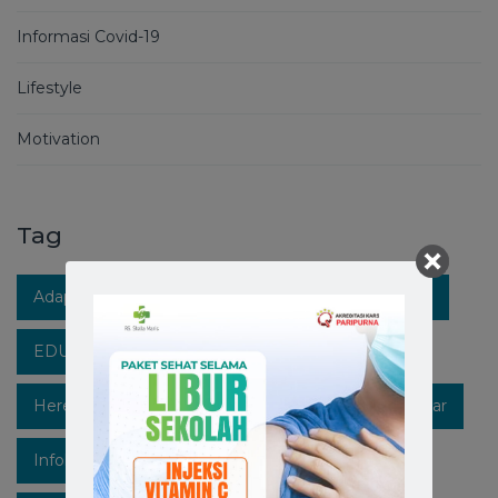
Informasi Covid-19
Lifestyle
Motivation
Tag
Adaptasi Kebiasaan Baru
Berita RS Stella Maris
EDUKASIKESEHATAN
Healthpedia
Hereforyou
Hidupsehat
Hospitalinmakassar
Infokesehatan
Informasi
Instagram