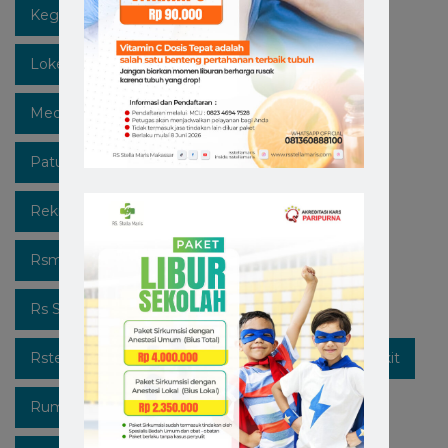
Kegiatan
Lawan Covid-19
Likeforfollow
Lokermakassar
Makassar
Mediaedukasi
Medicalcheckup
Open Recruitment
Patuhi Protokol
Promo
Recruitment
Rekrutmen Karyawan Baru
Rsmakassar
Rsmakassarramah
Rssm
Rsstellamaris
Rs Stella Maris
Rsstellamarismakassar
Rsterbaik
Rsterbaikdimakassar
Rumahsakit
Rumahsakitkatolik
Rumahsakitmakassar