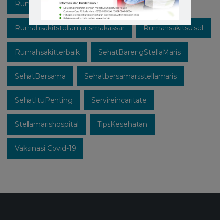
Rumahsakitstellamaris
Rumahsakitstellamarismakassar
Rumahsakitsulsel
Rumahsakitterbaik
SehatBarengStellaMaris
SehatBersama
Sehatbersamarsstellamaris
SehatItuPenting
Servireincaritate
Stellamarishospital
TipsKesehatan
Vaksinasi Covid-19