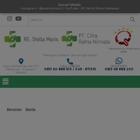
Social Media :
Instagram : @rsstellamaris | YouTube : RS Stella Maris Makassar
"Melayani Dalam Semangat Kasih"
Jalan Somba Opu No 273,
CALL CENTER
WHATSAPP
0813 60 888 100 / 0411 - 871391
0813 98 888 200
Makassar - Sulawesi
Selatan
CegahCacingan
Beranda
>
Berita
>
CegahCacingan