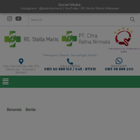
Social Media :
Instagram : @rsstellamaris | YouTube : RS Stella Maris Makassar
"Melayani Dalam Semangat Kasih"
Jalan Somba Opu No 273,
CALL CENTER
WHATSAPP
0813 60 888 100 / 0411 - 871391
0813 98 888 200
Makassar - Sulawesi
Selatan
cegahkanker
Beranda
>
Berita
>
cegahkanker