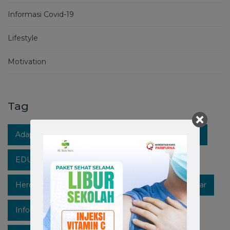
Informasi Covid-19
Lifestyle
Motivation
Tag
Adaptasi Kebiasaan Baru
Berita RS Stella Maris
EDUKASIKESEHATAN
Healthpedia
Hereforyou
Hidupsehat
Hospitalinmakassar
Infokesehatan
Informasi
Instagram