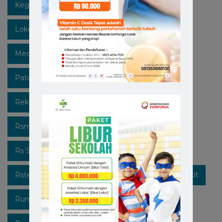
Kegiatan
Lawan Covid-19
Likeforfollow
Lokermakassar
Makassar
Mediaedukasi
Medicalcheckup
Open Recruitment
Patuhi Protokol
Promo
Recruitment
Rekrutmen Karyawan Baru
Rsmakassar
Rsmakassarramah
Rssm
Rsstellamaris
Rs Stella Maris
Rsstellamarismakassar
Rsterbaik
Rsterbaikdimakassar
Rumahsakit
Rumahsakitkatolik
Rumahsakitmakassar