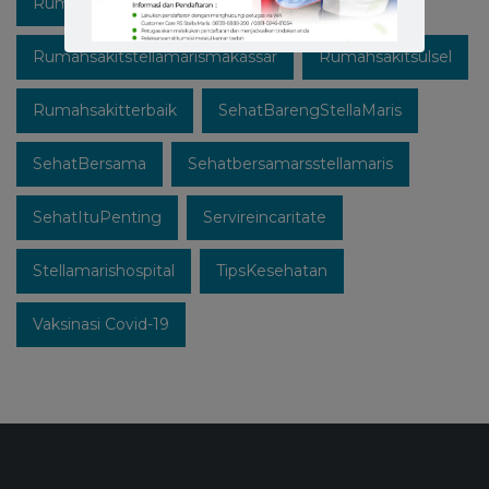
Rumahsakitstellamaris
Rumahsakitstellamarismakassar
Rumahsakitsulsel
Rumahsakitterbaik
SehatBarengStellaMaris
SehatBersama
Sehatbersamarsstellamaris
SehatItuPenting
Servireincaritate
Stellamarishospital
TipsKesehatan
Vaksinasi Covid-19