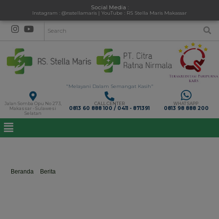
Social Media :
Instagram : @rsstellamaris | YouTube : RS Stella Maris Makassar
"Melayani Dalam Semangat Kasih"
Jalan Somba Opu No 273,
CALL CENTER
WHATSAPP
0813 60 888 100 / 0411 - 871391
0813 98 888 200
Makassar - Sulawesi
Selatan
GlutenFree
Beranda
>
Berita
>
GlutenFree