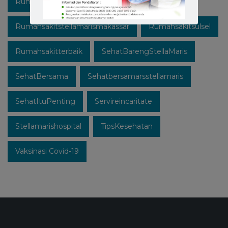
Rumahsakitstellamaris
Rumahsakitstellamarismakassar
Rumahsakitsulsel
Rumahsakitterbaik
SehatBarengStellaMaris
SehatBersama
Sehatbersamarsstellamaris
SehatItuPenting
Servireincaritate
Stellamarishospital
TipsKesehatan
Vaksinasi Covid-19