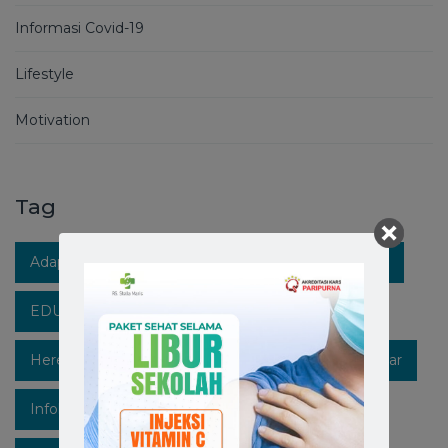
Informasi Covid-19
Lifestyle
Motivation
Tag
Adaptasi Kebiasaan Baru
Berita RS Stella Maris
EDUKASIKESEHATAN
Healthpedia
Hereforyou
Hidupsehat
Hospitalinmakassar
Infokesehatan
Informasi
Instagram