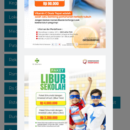
Kegiatan
Lawan Covid-19
Likeforfollow
Lokermakassar
Makassar
Mediaedukasi
Medicalcheckup
Open Recruitment
Patuhi Protokol
Promo
Recruitment
Rekrutmen Karyawan Baru
Rsmakassar
Rsmakassarramah
Rssm
Rsstellamaris
Rs Stella Maris
Rsstellamarismakassar
Rsterbaik
Rsterbaikdimakassar
Rumahsakit
Rumahsakitkatolik
Rumahsakitmakassar