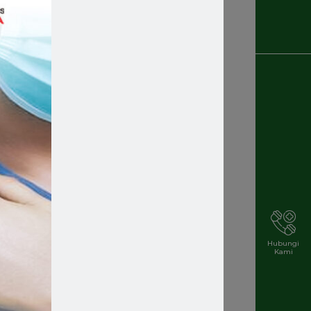
Recruitment
Rekrutmen Karyawan Baru
Rsmakassar
Rsmakassarramah
Rssm
Rsstellamaris
Rs Stella Maris
Rsstellamarismakassar
Hubungi
Kami
Rsterbaik
Rsterbaikdimakassar