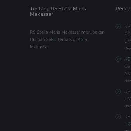
Tentang RS Stella Maris
Recen
Makassar
RE
RS Stella Maris Makassar merupakan
PE
Rumah Sakit Terbaik di Kota
U
Makassar
Des
KE
OS
AN
Nov
RE
UM
Nov
RE
HO
Nov