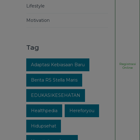
Lifestyle
Motivation
Tag
Registrasi
Adaptasi Kebiasaan Baru
Online
Berita RS Stella Maris
EDUKASIKESEHATAN
Healthpedia
Hereforyou
Hidupsehat