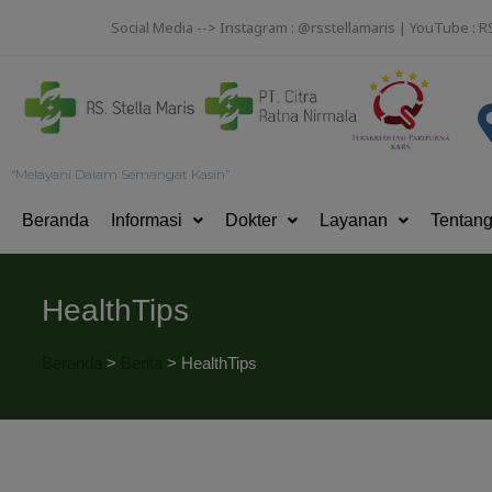
Social Media --> Instagram : @rsstellamaris | YouTube : R
“Melayani Dalam Semangat Kasih”
Beranda
Informasi
Dokter
Layanan
Tentan
HealthTips
Beranda
>
Berita
>
HealthTips