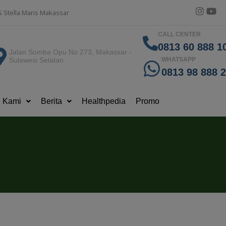
S Stella Maris Makassar
CALL CENTER
0813 60 888 10
Jalan Somba Opu No 273, Makassar -
Sulawesi Selatan
WHATSAPP
0813 98 888 
g Kami
Berita
Healthpedia
Promo