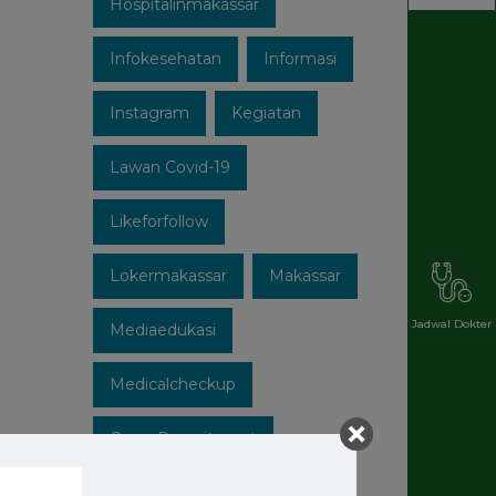
Hospitalinmakassar
Infokesehatan
Informasi
Instagram
Kegiatan
Lawan Covid-19
Likeforfollow
Lokermakassar
Makassar
Jadwal Dokter
Mediaedukasi
Medicalcheckup
Open Recruitment
Patuhi Protokol
Promo