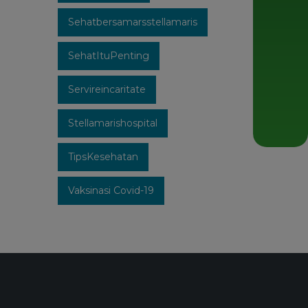
Sehatbersamarsstellamaris
SehatItuPenting
Servireincaritate
Stellamarishospital
TipsKesehatan
Vaksinasi Covid-19