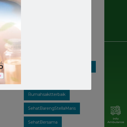
Rumahsakit
Rumahsakitkatolik
Rumahsakitmakassar
Rumahsakitstellamaris
Rumahsakitstellamarismakassar
Rumahsakitsulsel
Rumahsakitterbaik
SehatBarengStellaMaris
Info
SehatBersama
Ambulance