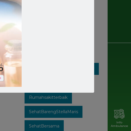
Rumahsakit
Rumahsakitkatolik
Rumahsakitmakassar
Rumahsakitstellamaris
Rumahsakitstellamarismakassar
Rumahsakitsulsel
Rumahsakitterbaik
SehatBarengStellaMaris
Info
SehatBersama
Ambulance