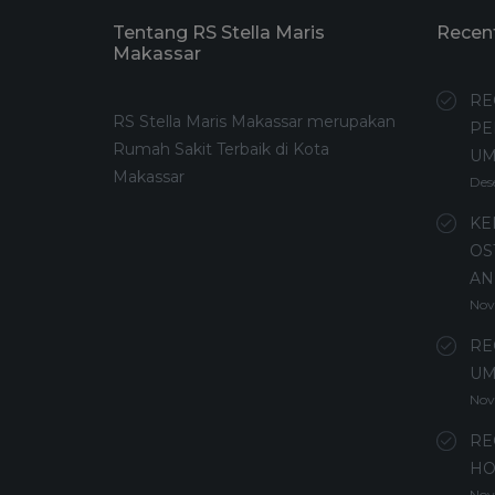
Tentang RS Stella Maris
Recen
Makassar
RE
RS Stella Maris Makassar merupakan
PE
Rumah Sakit Terbaik di Kota
U
Makassar
Des
KE
OS
AN
Nov
RE
UM
Nov
RE
HO
Nov