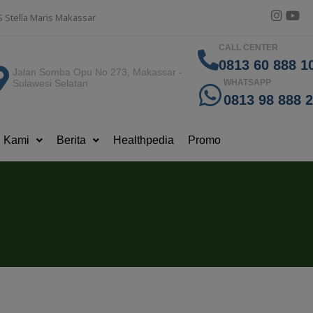
S Stella Maris Makassar
CALL CENTER
0813 60 888 10
Jalan Somba Opu No 273, Makassar -
Sulawesi Selatan
WHATSAPP
0813 98 888 
g Kami
Berita
Healthpedia
Promo