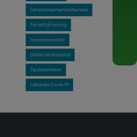
Sehatbersamarsstellamaris
SehatItuPenting
Servireincaritate
Stellamarishospital
TipsKesehatan
Vaksinasi Covid-19