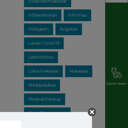
Hospitalinmakassar
Infokesehatan
Informasi
Instagram
Kegiatan
Lawan Covid-19
Likeforfollow
Lokermakassar
Makassar
Jadwal Dokter
Mediaedukasi
Medicalcheckup
Open Recruitment
Patuhi Protokol
Promo