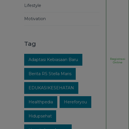
Lifestyle
Motivation
Tag
Registrasi
Adaptasi Kebiasaan Baru
Online
Berita RS Stella Maris
EDUKASIKESEHATAN
Healthpedia
Hereforyou
Hidupsehat