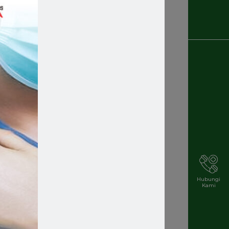
Recruitment
Rekrutmen Karyawan Baru
Rsmakassar
Rsmakassarramah
Rssm
Rsstellamaris
Rs Stella Maris
Rsstellamarismakassar
Hubungi
Kami
Rsterbaik
Rsterbaikdimakassar