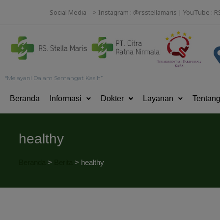
Social Media --> Instagram : @rsstellamaris | YouTube : R
“Melayani Dalam Semangat Kasih”
Beranda
Informasi
Dokter
Layanan
Tentan
healthy
Beranda
>
Berita
>
healthy