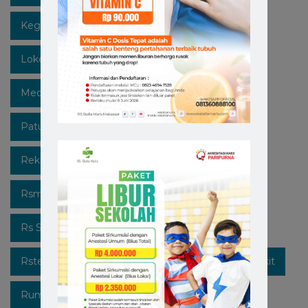
Kegiatan
Lawan Covid-19
Likeforfollow
Lokermakassar
Makassar
Mediaedukasi
Medicalcheckup
Open Recruitment
Patuhi Protokol
Promo
Recruitment
Rekrutmen Karyawan Baru
Rsmakassar
Rsmakassarramah
Rssm
Rsstellamaris
Rs Stella Maris
Rsstellamarismakassar
Rsterbaik
Rsterbaikdimakassar
Rumahsakit
Rumahsakitkatolik
Rumahsakitmakassar