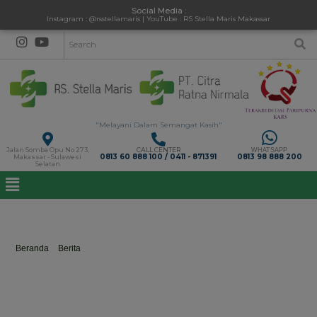
Social Media :
Instagram : @rsstellamaris | YouTube : RS Stella Maris Makassar
"Melayani Dalam Semangat Kasih"
Jalan Somba Opu No 273,
CALL CENTER
WHATSAPP
0813 60 888 100 / 0411 - 871391
0813 98 888 200
Makassar - Sulawesi
Selatan
kenalikankertulangsejakdini
Beranda
>
Berita
>
kenalikankertulangsejakdini