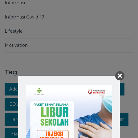
Informasi
Informasi Covid-19
Lifestyle
Motivation
Tag
Adaptasi Kebiasaan Baru
Berita RS Stella Maris
EDUKASIKESEHATAN
Healthpedia
Hereforyou
Hidupsehat
Hospitalinmakassar
Infokesehatan
Informasi
Instagram