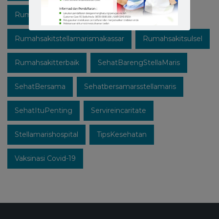
Rumahsakitstellamaris
Rumahsakitstellamarismakassar
Rumahsakitsulsel
Rumahsakitterbaik
SehatBarengStellaMaris
SehatBersama
Sehatbersamarsstellamaris
SehatItuPenting
Servireincaritate
Stellamarishospital
TipsKesehatan
Vaksinasi Covid-19