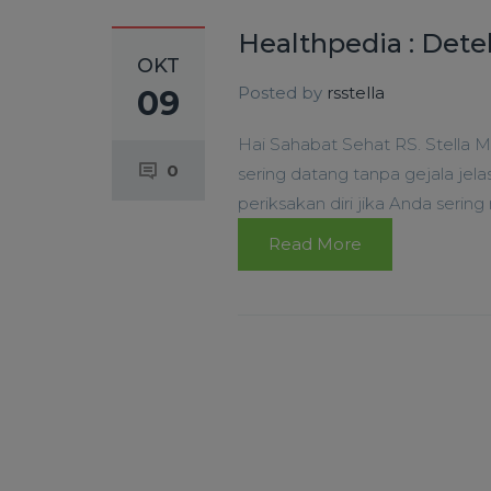
Healthpedia : Det
OKT
Posted by
rsstella
09
Hai Sahabat Sehat RS. Stella 
0
sering datang tanpa gejala jel
periksakan diri jika Anda seri
Read More