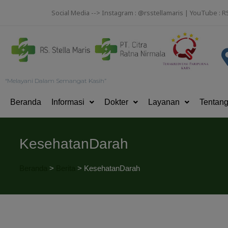
Social Media --> Instagram : @rsstellamaris | YouTube : R
“Melayani Dalam Semangat Kasih”
Beranda
Informasi
Dokter
Layanan
Tentan
KesehatanDarah
Beranda
>
Berita
>
KesehatanDarah