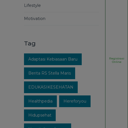
Lifestyle
Motivation
Tag
Registrasi
Adaptasi Kebiasaan Baru
Online
Berita RS Stella Maris
EDUKASIKESEHATAN
Healthpedia
Hereforyou
Hidupsehat