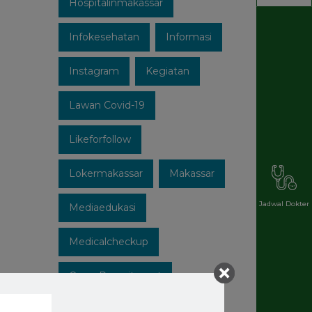
Hospitalinmakassar
Infokesehatan
Informasi
Instagram
Kegiatan
Lawan Covid-19
Likeforfollow
Lokermakassar
Makassar
Jadwal Dokter
Mediaedukasi
Medicalcheckup
Open Recruitment
Patuhi Protokol
Promo