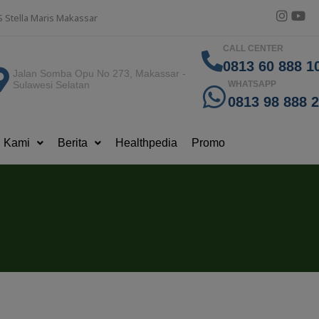
S Stella Maris Makassar
CALL CENTER
0813 60 888 10
Jalan Somba Opu No 273, Makassar -
Sulawesi Selatan
WHATSAPP
0813 98 888 
g Kami
Berita
Healthpedia
Promo