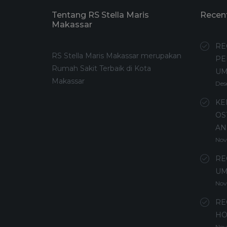
Tentang RS Stella Maris
Recen
Makassar
RE
RS Stella Maris Makassar merupakan
PE
Rumah Sakit Terbaik di Kota
U
Makassar
Des
KE
OS
AN
Nov
RE
UM
Nov
RE
HO
Nov