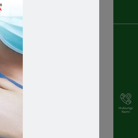
Recruitment
Rekrutmen Karyawan Baru
Rsmakassar
Rsmakassarramah
Rssm
Rsstellamaris
Rs Stella Maris
Rsstellamarismakassar
Hubungi
Kami
Rsterbaik
Rsterbaikdimakassar