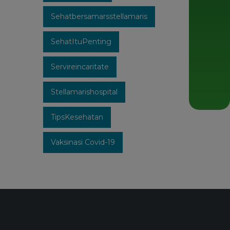
Sehatbersamarsstellamaris
SehatItuPenting
Servireincaritate
Stellamarishospital
TipsKesehatan
Vaksinasi Covid-19