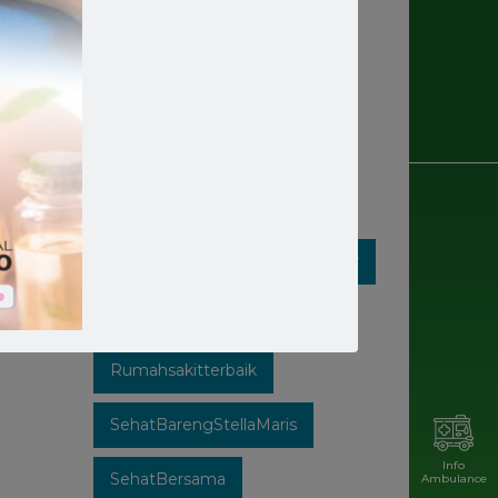
Rumahsakit
Rumahsakitkatolik
Rumahsakitmakassar
Rumahsakitstellamaris
Rumahsakitstellamarismakassar
Rumahsakitsulsel
Rumahsakitterbaik
SehatBarengStellaMaris
Info
SehatBersama
Ambulance