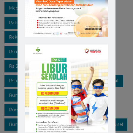
Medicalcheckup
Open Recruitment
Patuhi Protokol
Promo
Recruitment
Rekrutmen Karyawan Baru
Rsmakassar
Rsmakassarramah
Rssm
Rsstellamaris
Rs Stella Maris
Rsstellamarismakassar
Rsterbaik
Rsterbaikdimakassar
Rumahsakit
Rumahsakitkatolik
Rumahsakitmakassar
Rumahsakitstellamaris
Rumahsakitstellamarismakassar
Rumahsakitsulsel