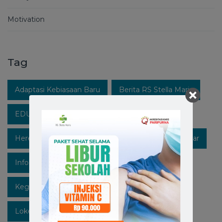
Motivation
Tag
Adaptasi Kebiasaan Baru
Berita RS Stella Maris
EDUKASIKESEHATAN
Healthpedia
Hereforyou
Hidupsehat
Hospitalinmakassar
Infokesehatan
Informasi
Instagram
Kegiatan
Lawan Covid-19
Likeforfollow
Lokermakassar
Makassar
Mediaedukasi