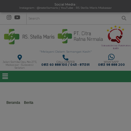
Social Media :
Instagram : @rsstellamaris | YouTube : RS Stella Maris Makassar
"Melayani Dalam Semangat Kasih"
Jalan Somba Opu No 273,
CALL CENTER
WHATSAPP
0813 60 888 100 / 0411 - 871391
0813 98 888 200
Makassar - Sulawesi
Selatan
kesehatangigi
Beranda
>
Berita
>
kesehatangigi