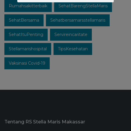
Rumahsakitterbaik
SehatBarengStellaMaris
SehatBersama
Sehatbersamarsstellamaris
SehatItuPenting
Servireincaritate
Stellamarishospital
TipsKesehatan
Vaksinasi Covid-19
Tentang RS Stella Maris Makassar