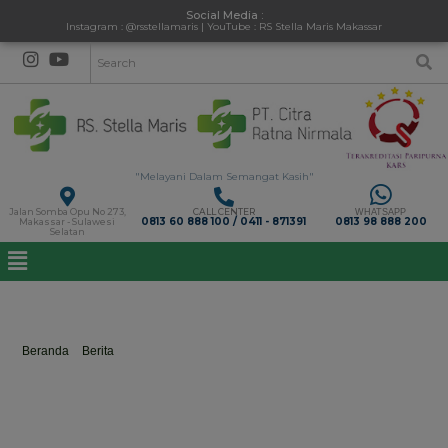
Social Media :
Instagram : @rsstellamaris | YouTube : RS Stella Maris Makassar
"Melayani Dalam Semangat Kasih"
Jalan Somba Opu No 273,
CALL CENTER
WHATSAPP
0813 60 888 100 / 0411 - 871391
0813 98 888 200
Makassar - Sulawesi
Selatan
Mencegahlebihbaikdaripadamengobati
Beranda
>
Berita
>
Mencegahlebihbaikdaripadamengobati