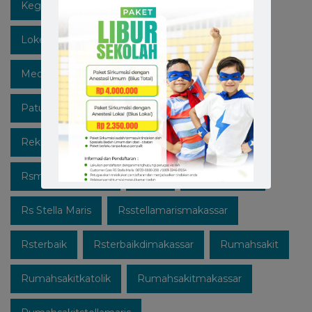
Kegiatan
Lawan Covid-19
Likeforfollow
Lokermakassar
Makassar
Mediaedukasi
Medicalcheckup
Open Recruitment
Patuhi Protokol
Promo
Recruitment
Rekrutmen Karyawan Baru
Rsmakassar
Rsmakassarramah
Rssm
Rsstellamaris
Rs Stella Maris
Rsstellamarismakassar
Rsterbaik
Rsterbaikdimakassar
Rumahsakit
Rumahsakitkatolik
Rumahsakitmakassar