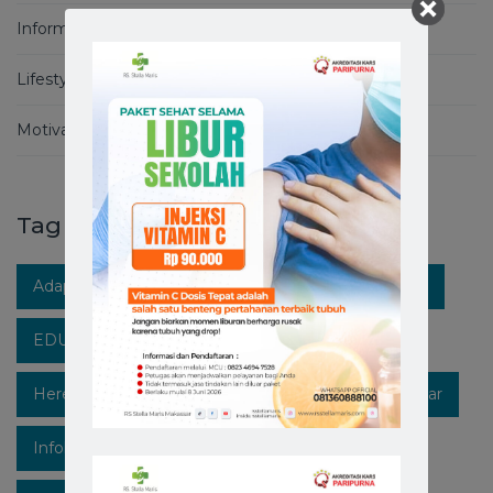
Informasi Covid-19
Lifestyle
Motivation
Tag
Adaptasi Kebiasaan Baru
Berita RS Stella Maris
EDUKASIKESEHATAN
Healthpedia
Hereforyou
Hidupsehat
Hospitalinmakassar
Infokesehatan
Informasi
Instagram