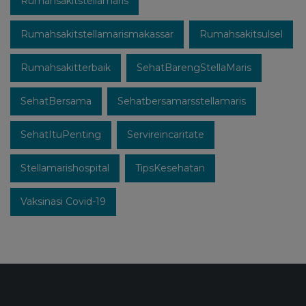
Rumahsakitstellamaris
Rumahsakitstellamarismakassar
Rumahsakitsulsel
Rumahsakitterbaik
SehatBarengStellaMaris
SehatBersama
Sehatbersamarsstellamaris
SehatItuPenting
Servireincaritate
Stellamarishospital
TipsKesehatan
Vaksinasi Covid-19