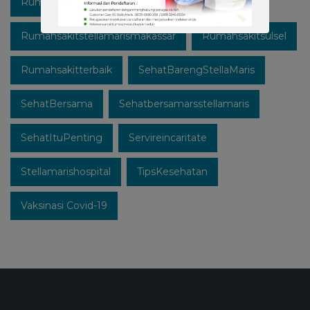
Rumahsakitstellamaris
Rumahsakitstellamarismakassar
Rumahsakitsulsel
Rumahsakitterbaik
SehatBarengStellaMaris
SehatBersama
Sehatbersamarsstellamaris
SehatItuPenting
Servireincaritate
Stellamarishospital
TipsKesehatan
Vaksinasi Covid-19