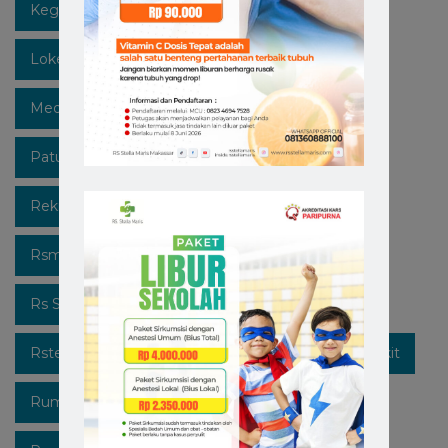
Kegiatan
Lawan Covid-19
Likeforfollow
Lokermakassar
Makassar
Mediaedukasi
Medicalcheckup
Open Recruitment
Patuhi Protokol
Promo
Recruitment
Rekrutmen Karyawan Baru
Rsmakassar
Rsmakassarramah
Rssm
Rsstellamaris
Rs Stella Maris
Rsstellamarismakassar
Rsterbaik
Rsterbaikdimakassar
Rumahsakit
Rumahsakitkatolik
Rumahsakitmakassar