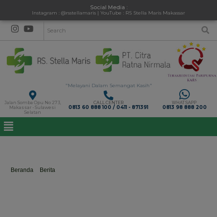
Social Media :
Instagram : @rsstellamaris | YouTube : RS Stella Maris Makassar
"Melayani Dalam Semangat Kasih"
Jalan Somba Opu No 273,
CALL CENTER
WHATSAPP
0813 60 888 100 / 0411 - 871391
0813 98 888 200
Makassar - Sulawesi
Selatan
NutrisiSeimbang
Beranda
>
Berita
>
NutrisiSeimbang