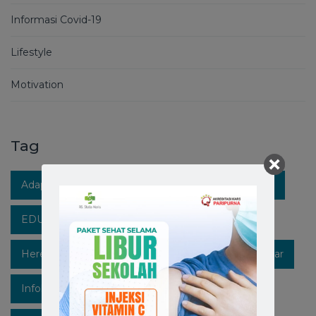
Informasi Covid-19
Lifestyle
Motivation
Tag
Adaptasi Kebiasaan Baru
Berita RS Stella Maris
EDUKASIKESEHATAN
Healthpedia
Hereforyou
Hidupsehat
Hospitalinmakassar
Infokesehatan
Informasi
Instagram