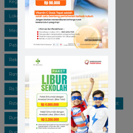
Kegiatan
Lawan Covid-19
Likeforfollow
Lokermakassar
Makassar
Mediaedukasi
Medicalcheckup
Open Recruitment
Patuhi Protokol
Promo
Recruitment
Rekrutmen Karyawan Baru
Rsmakassar
Rsmakassarramah
Rssm
Rsstellamaris
Rs Stella Maris
Rsstellamarismakassar
Rsterbaik
Rsterbaikdimakassar
Rumahsakit
Rumahsakitkatolik
Rumahsakitmakassar
Rumahsakitstellamaris