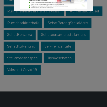
Rumahsakitstellamarismakassar
Rumahsakitsulsel
Rumahsakitterbaik
SehatBarengStellaMaris
SehatBersama
Sehatbersamarsstellamaris
SehatItuPenting
Servireincaritate
Stellamarishospital
TipsKesehatan
Vaksinasi Covid-19