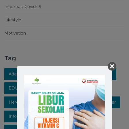
Informasi Covid-19
Lifestyle
Motivation
Tag
Adaptasi Kebiasaan Baru
Berita RS Stella Maris
EDUKASIKESEHATAN
Healthpedia
Hereforyou
Hidupsehat
Hospitalinmakassar
Infokesehatan
Informasi
Instagram