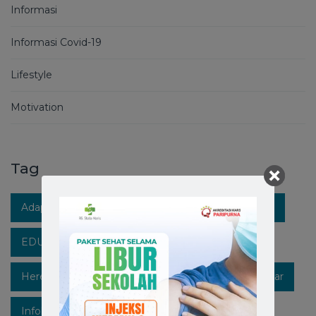
Informasi
Informasi Covid-19
Lifestyle
Motivation
Tag
Adaptasi Kebiasaan Baru
Berita RS Stella Maris
EDUKASIKESEHATAN
Healthpedia
Hereforyou
Hidupsehat
Hospitalinmakassar
Infokesehatan
Informasi
Instagram