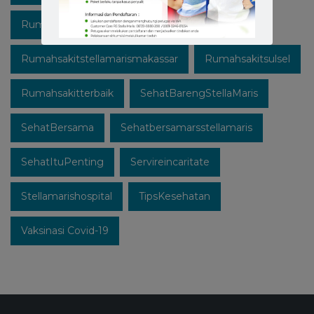
Rumahsakitstellamaris
Rumahsakitstellamarismakassar
Rumahsakitsulsel
Rumahsakitterbaik
SehatBarengStellaMaris
SehatBersama
Sehatbersamarsstellamaris
SehatItuPenting
Servireincaritate
Stellamarishospital
TipsKesehatan
Vaksinasi Covid-19