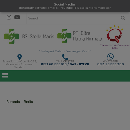
Social Media :
Instagram : @rsstellamaris | YouTube : RS Stella Maris Makassar
"Melayani Dalam Semangat Kasih"
Jalan Somba Opu No 273,
CALL CENTER
WHATSAPP
0813 60 888 100 / 0411 - 871391
0813 98 888 200
Makassar - Sulawesi
Selatan
rsterbaikdikotamakassar
Beranda
>
Berita
>
rsterbaikdikotamakassar