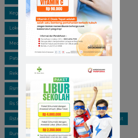
Kegiatan
Lawan Covid-19
Likeforfollow
Lokermakassar
Makassar
Mediaedukasi
Medicalcheckup
Open Recruitment
Patuhi Protokol
Promo
Recruitment
Rekrutmen Karyawan Baru
Rsmakassar
Rsmakassarramah
Rssm
Rsstellamaris
Rs Stella Maris
Rsstellamarismakassar
Rsterbaik
Rsterbaikdimakassar
Rumahsakit
Rumahsakitkatolik
Rumahsakitmakassar