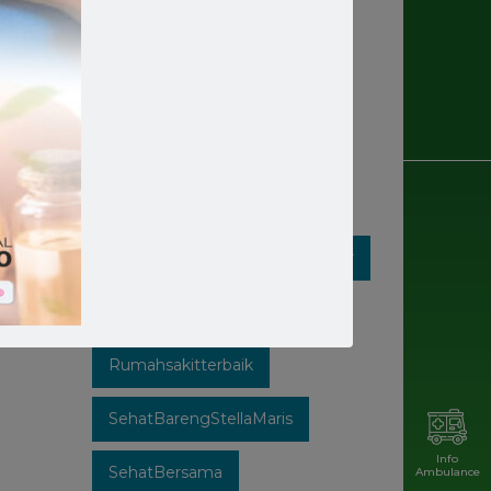
Rumahsakit
Rumahsakitkatolik
Rumahsakitmakassar
Rumahsakitstellamaris
Rumahsakitstellamarismakassar
Rumahsakitsulsel
Rumahsakitterbaik
SehatBarengStellaMaris
Info
SehatBersama
Ambulance