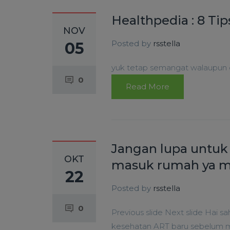
Healthpedia : 8 Ti
NOV
Posted by
rsstella
05
yuk tetap semangat walaupun c
0
Read More
Jangan lupa untuk
OKT
masuk rumah ya 
22
Posted by
rsstella
0
Previous slide Next slide Hai s
kesehatan ART baru sebelum 