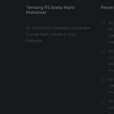
Tentang RS Stella Maris
Recen
Makassar
RE
RS Stella Maris Makassar merupakan
PE
Rumah Sakit Terbaik di Kota
U
Makassar
Des
KE
OS
AN
Nov
RE
UM
Nov
RE
HO
Nov