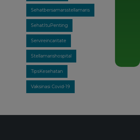
Sehatbersamarsstellamaris
SehatItuPenting
Servireincaritate
Stellamarishospital
TipsKesehatan
Vaksinasi Covid-19