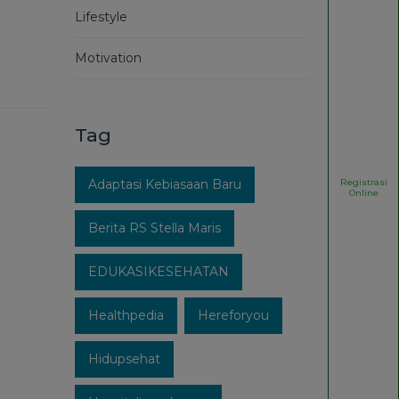
Lifestyle
Motivation
Tag
Registrasi
Adaptasi Kebiasaan Baru
Online
Berita RS Stella Maris
EDUKASIKESEHATAN
Healthpedia
Hereforyou
Hidupsehat