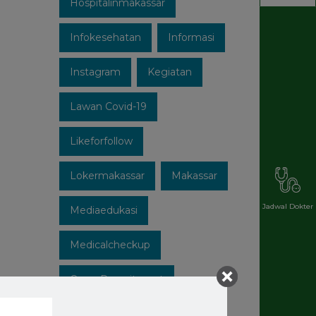
Hospitalinmakassar
Infokesehatan
Informasi
Instagram
Kegiatan
Lawan Covid-19
Likeforfollow
Lokermakassar
Makassar
Jadwal Dokter
Mediaedukasi
Medicalcheckup
Open Recruitment
Patuhi Protokol
Promo