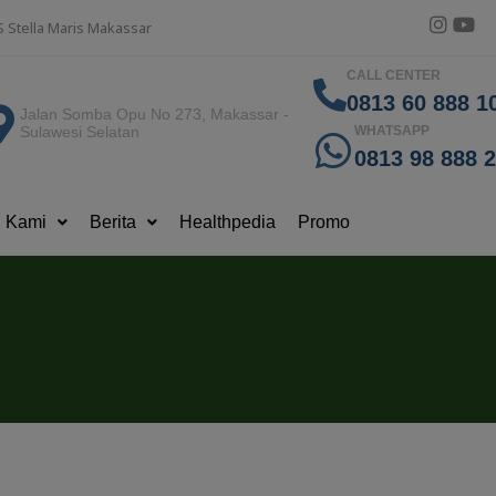
S Stella Maris Makassar
CALL CENTER
0813 60 888 10
Jalan Somba Opu No 273, Makassar -
Sulawesi Selatan
WHATSAPP
0813 98 888 
g Kami
Berita
Healthpedia
Promo