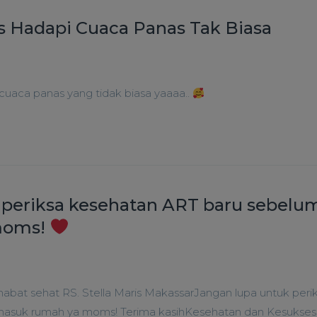
ps Hadapi Cuaca Panas Tak Biasa
uaca panas yang tidak biasa yaaaa..
 periksa kesehatan ART baru sebelu
moms!
ahabat sehat RS. Stella Maris MakassarJangan lupa untuk peri
masuk rumah ya moms! Terima kasihKesehatan dan Kesukse