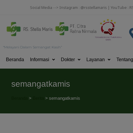
Social Media --> Instagram : @rsstellamaris | YouTube : R
“Melayani Dalam Semangat Kasih”
Beranda
Informasi
Dokter
Layanan
Tentan
semangatkamis
Beranda
>
Berita
>
semangatkamis