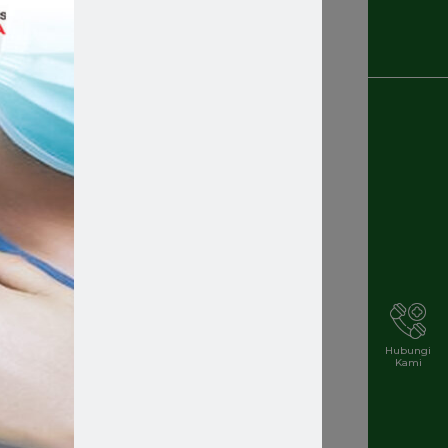
Recruitment
Rekrutmen Karyawan Baru
Rsmakassar
Rsmakassarramah
Rssm
Rsstellamaris
Rs Stella Maris
Rsstellamarismakassar
Hubungi
Kami
Rsterbaik
Rsterbaikdimakassar