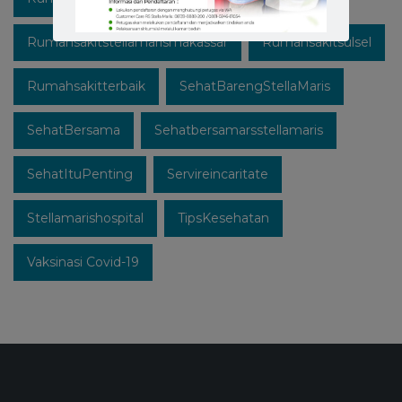
Rumahsakitstellamarismakassar
Rumahsakitsulsel
Rumahsakitterbaik
SehatBarengStellaMaris
SehatBersama
Sehatbersamarsstellamaris
SehatItuPenting
Servireincaritate
Stellamarishospital
TipsKesehatan
Vaksinasi Covid-19