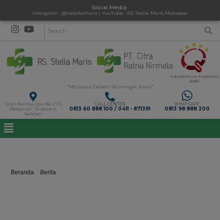
Social Media :
Instagram : @rsstellamaris | YouTube : RS Stella Maris Makassar
"Melayani Dalam Semangat Kasih"
Jalan Somba Opu No 273,
CALL CENTER
WHATSAPP
0813 60 888 100 / 0411 - 871391
0813 98 888 200
Makassar - Sulawesi
Selatan
tetapwarassaatcuacapanas
Beranda
>
Berita
>
tetapwarassaatcuacapanas