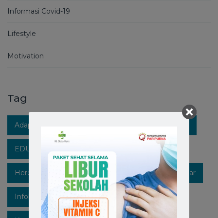
Informasi Covid-19
Lifestyle
Motivation
Tag
Adaptasi Kebiasaan Baru
Berita RS Stella Maris
EDUKASIKESEHATAN
Healthpedia
Hereforyou
Hidupsehat
Hospitalinmakassar
Infokesehatan
Informasi
Instagram