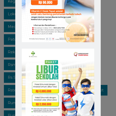
Kegiatan
Lawan Covid-19
Likeforfollow
Lokermakassar
Makassar
Mediaedukasi
Medicalcheckup
Open Recruitment
Patuhi Protokol
Promo
Recruitment
Rekrutmen Karyawan Baru
Rsmakassar
Rsmakassarramah
Rssm
Rsstellamaris
Rs Stella Maris
Rsstellamarismakassar
Rsterbaik
Rsterbaikdimakassar
Rumahsakit
Rumahsakitkatolik
Rumahsakitmakassar
Rumahsakitstellamaris