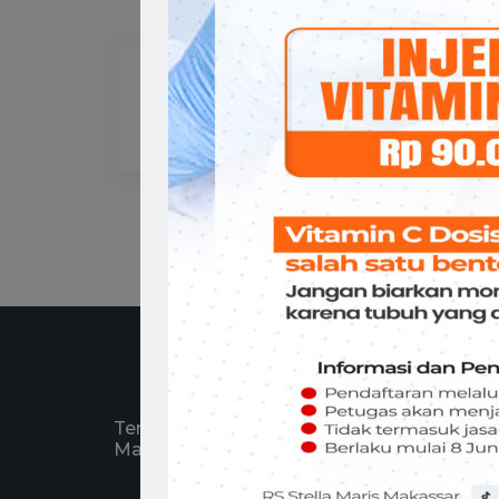
Prof.Dr.dr. Muh. Ramli
Ahmad,Sp.An,KMN,KAP
ANASTESI
Tentang RS Stella Maris
Recen
Makassar
RE