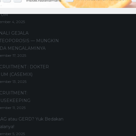
MBERI ASUHAN / PERAWAT
MUM
ember 4, 2025
NALI GEJALA
TEOPOROSIS — MUNGKIN
DA MENGALAMINYA
ember 17, 2025
CRUITMENT : DOKTER
UM (CASEMIX)
ember 13, 2025
CRUITMENT:
USEKEEPING
ember 11, 2025
AG atau GERD? Yuk Bedakan
alanya!
ember 5, 2025