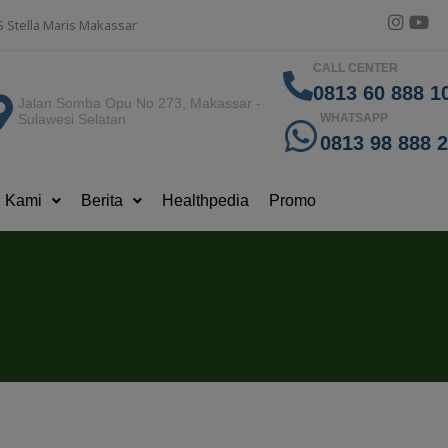
S Stella Maris Makassar
CALL CENTER
0813 60 888 10
Jalan Somba Opu No 273, Makassar -
Sulawesi Selatan
WHATSAPP
0813 98 888 
g Kami
Berita
Healthpedia
Promo