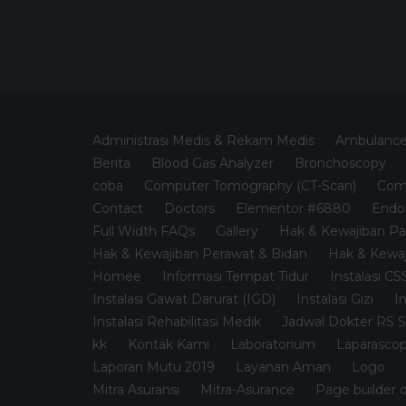
Administrasi Medis & Rekam Medis
Ambulanc
Berita
Blood Gas Analyzer
Bronchoscopy
coba
Computer Tomography (CT-Scan)
Comp
Contact
Doctors
Elementor #6880
Endo
Full Width FAQs
Gallery
Hak & Kewajiban Pa
Hak & Kewajiban Perawat & Bidan
Hak & Kewaj
Homee
Informasi Tempat Tidur
Instalasi C
Instalasi Gawat Darurat (IGD)
Instalasi Gizi
I
Instalasi Rehabilitasi Medik
Jadwal Dokter RS St
kk
Kontak Kami
Laboratorium
Laparasco
Laporan Mutu 2019
Layanan Aman
Logo
Mitra Asuransi
Mitra-Asurance
Page builder