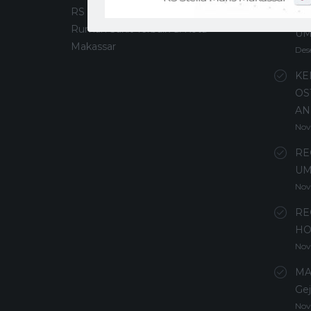
RS Stella Maris Makassar merupakan
PE
Rumah Sakit Terbaik di Kota
U
Makassar
Des
KE
OS
AN
Nov
RE
UM
Nov
RE
HO
Nov
MA
Gej
Nov