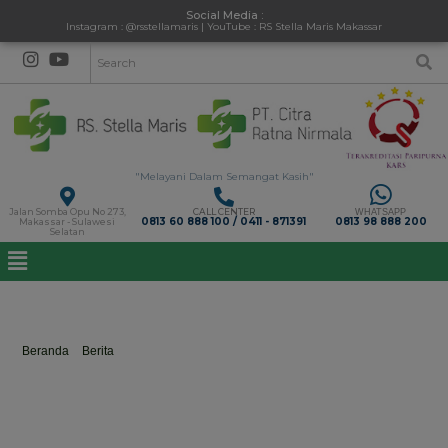
Social Media :
Instagram : @rsstellamaris | YouTube : RS Stella Maris Makassar
"Melayani Dalam Semangat Kasih"
Jalan Somba Opu No 273,
CALL CENTER
WHATSAPP
0813 60 888 100 / 0411 - 871391
0813 98 888 200
Makassar - Sulawesi
Selatan
Gejala danÂ Pengobatan Diabetes
Beranda
>
Berita
>
Gejala danÂ Pengobatan Diabetes