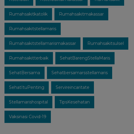
Rumahsakitkatolik
Rumahsakitmakassar
Rumahsakitstellamaris
Rumahsakitstellamarismakassar
Rumahsakitsulsel
Rumahsakitterbaik
SehatBarengStellaMaris
SehatBersama
Sehatbersamarsstellamaris
SehatItuPenting
Servireincaritate
Stellamarishospital
TipsKesehatan
Vaksinasi Covid-19