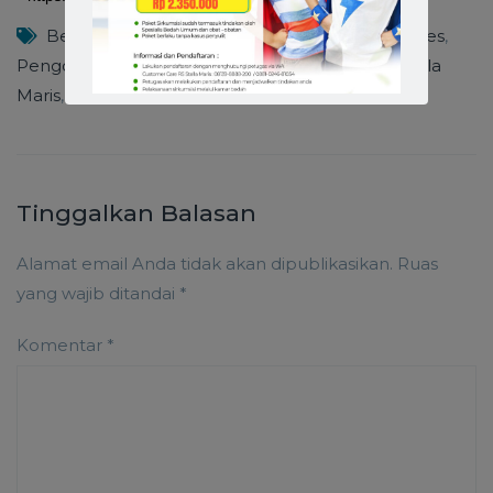
Berita RS Stella Maris
,
Diabetes
,
Gejala Diabetes
,
Pengobatan Diabetes
,
Penyakit Diabetes
,
Rs Stella
Maris
,
Sehatbersamarsstellamaris
Tinggalkan Balasan
Alamat email Anda tidak akan dipublikasikan.
Ruas
yang wajib ditandai
*
Komentar
*