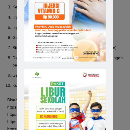
Ketoasidosis diabetic
Hiperglikemia hiperosmolar non ketotik
Hiperglikemia dengan asidosis laktat
Gagal dengan kombinasi OHO dosis hampir maksimal
Stress berat (infeksi sistemik, operasi besar, AMI, stroke)
Diabetes mellitus gestasional yang tak terkendali dengan
perencanaan makanan,
Gangguan fungsi ginjal/hati yang berat
Kontraindikasi atau alergi OHO
Disadur dari berbagai sumber :
https://fk.uii.ac.id/
https://p2ptm.kemkes.go.id/
https://www.who.int/
https://www.alodokter.com/