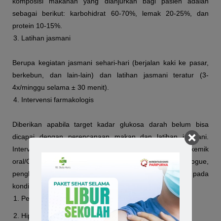
komposisi makanan yang dianjurkan bagi pasien adalah
sebagai berikut: karbohidrat 60-70%, lemak 20-25%, dan
protein 10-15%.
Latihan jasmani
Berupa kegiatan jasmani sehari-hari (berjalan kaki ke pasar,
berkebun, dan lain-lain) dan latihan jasmani teratur (3-
4x/minggu selama ± 30 menit).
Intervensi farmakologis
Diberikan apabila target kadar glukosa darah belum bisa
dicapai dengan perencanaan makan dan latihan jasmani.
Intervensi farmakologis dapat berupa Obat hipoglikemik
oral/OHO (insulin sensitizing, insulin secretagogue,
penghambat alfa glukosidase) dan Insulin, diberikan pada
kondisi berikut:
Penurunan berat badan yang cepat
Hiperglikemia berat disertai ketosis