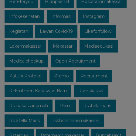
Hereforyou
Hidupsehat
Hospitalinmakassar
Infokesehatan
Informasi
Instagram
Kegiatan
Lawan Covid-19
Likeforfollow
Lokermakassar
Makassar
Mediaedukasi
Medicalcheckup
Open Recruitment
Patuhi Protokol
Promo
Recruitment
Rekrutmen Karyawan Baru
Rsmakassar
Rsmakassarramah
Rssm
Rsstellamaris
Rs Stella Maris
Rsstellamarismakassar
Rsterbaik
Rsterbaikdimakassar
Rumahsakit