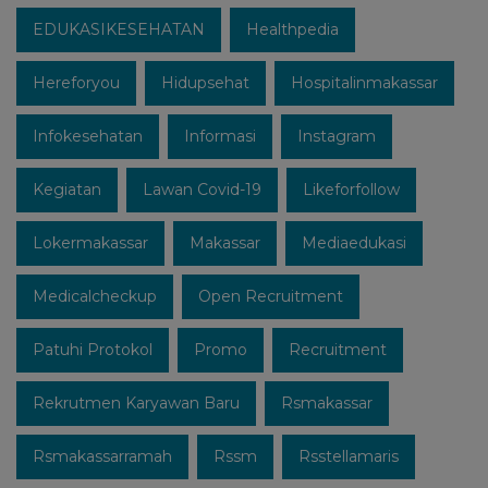
EDUKASIKESEHATAN
Healthpedia
Hereforyou
Hidupsehat
Hospitalinmakassar
Infokesehatan
Informasi
Instagram
Kegiatan
Lawan Covid-19
Likeforfollow
Lokermakassar
Makassar
Mediaedukasi
Medicalcheckup
Open Recruitment
Patuhi Protokol
Promo
Recruitment
Rekrutmen Karyawan Baru
Rsmakassar
Rsmakassarramah
Rssm
Rsstellamaris