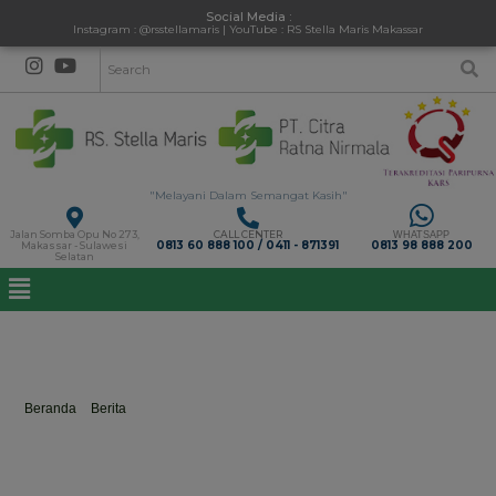
Social Media :
Instagram : @rsstellamaris | YouTube : RS Stella Maris Makassar
"Melayani Dalam Semangat Kasih"
Jalan Somba Opu No 273,
CALL CENTER
WHATSAPP
0813 60 888 100 / 0411 - 871391
0813 98 888 200
Makassar - Sulawesi
Selatan
Hai Sahabat Sehat RS Stella Maris Makassar
Menyambut Hari Jadi Ke 353 Sulawesi Selatan
Beranda
>
Berita
>
Hai Sahabat Sehat RS Stella Maris Makassar
Menyambut Hari Jadi Ke 353 Sulawesi Selatan