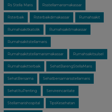
Rs Stella Maris
Rsstellamarismakassar
Rsterbaik
Rsterbaikdimakassar
Rumahsakit
Rumahsakitkatolik
Rumahsakitmakassar
Rumahsakitstellamaris
Rumahsakitstellamarismakassar
Rumahsakitsulsel
Rumahsakitterbaik
SehatBarengStellaMaris
SehatBersama
Sehatbersamarsstellamaris
SehatItuPenting
Servireincaritate
Stellamarishospital
TipsKesehatan