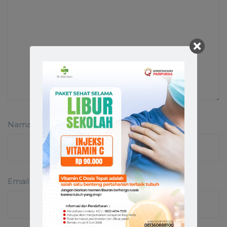
Nama
*
Email
*