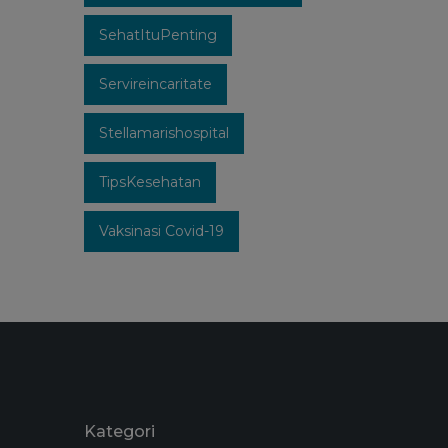
SehatItuPenting
Servireincaritate
Stellamarishospital
TipsKesehatan
Vaksinasi Covid-19
Kategori