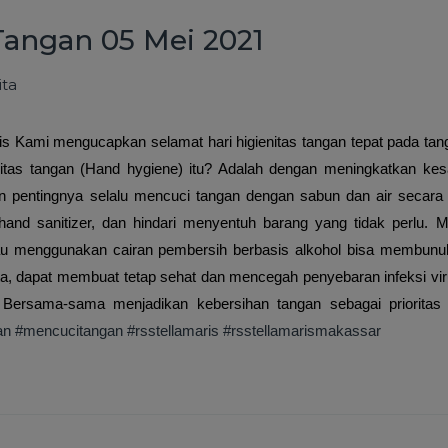
 Tangan 05 Mei 2021
ita
is Kami mengucapkan selamat hari higienitas tangan tepat pada tan
nitas tangan (Hand hygiene) itu? Adalah dengan meningkatkan ke
 pentingnya selalu mencuci tangan dengan sabun dan air secara 
nd sanitizer, dan hindari menyentuh barang yang tidak perlu. M
au menggunakan cairan pembersih berbasis alkohol bisa membunuh
ta, dapat membuat tetap sehat dan mencegah penyebaran infeksi vir
 Bersama-sama menjadikan kebersihan tangan sebagai prioritas g
an
#mencucitangan
#rsstellamaris
#rsstellamarismakassar