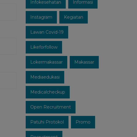
Infokesehatan
Informasi
Instagram
Kegiatan
Lawan Covid-19
Likeforfollow
Lokermakassar
Makassar
Mediaedukasi
Medicalcheckup
Open Recruitment
Patuhi Protokol
Promo