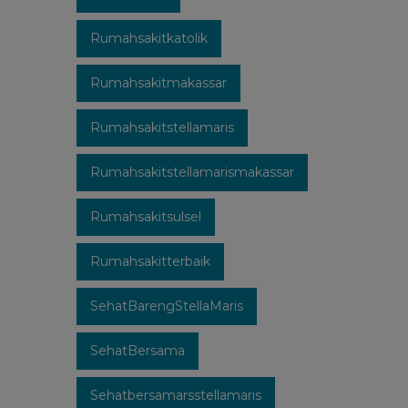
Rumahsakitkatolik
Rumahsakitmakassar
Rumahsakitstellamaris
Rumahsakitstellamarismakassar
Rumahsakitsulsel
Rumahsakitterbaik
SehatBarengStellaMaris
SehatBersama
Sehatbersamarsstellamaris