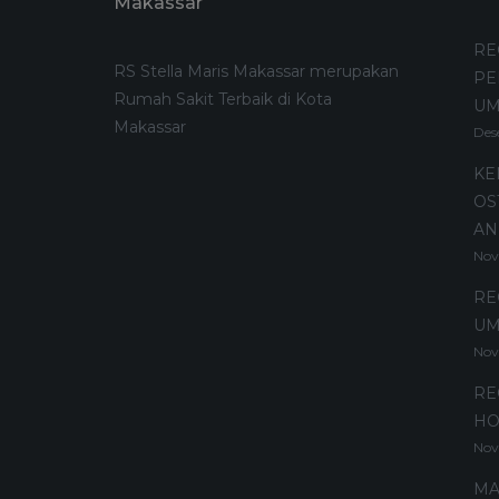
Makassar
RE
RS Stella Maris Makassar merupakan
PE
Rumah Sakit Terbaik di Kota
U
Makassar
Des
KE
OS
AN
Nov
RE
UM
Nov
RE
HO
Nov
MA