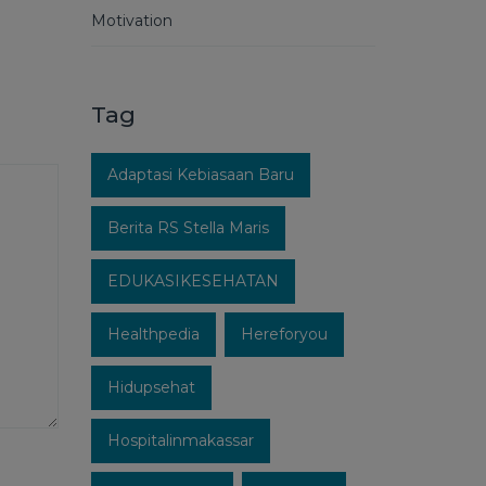
Motivation
Tag
Adaptasi Kebiasaan Baru
Berita RS Stella Maris
EDUKASIKESEHATAN
Healthpedia
Hereforyou
Hidupsehat
Hospitalinmakassar