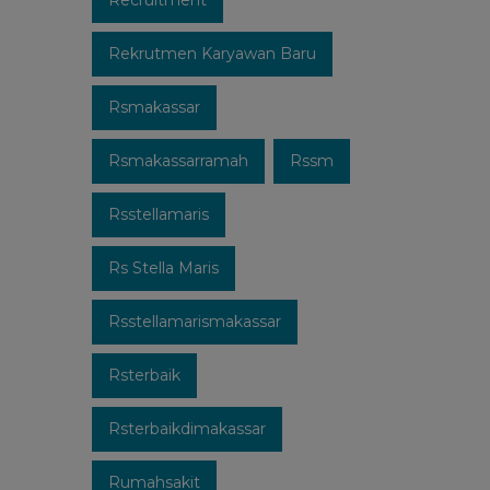
Recruitment
Rekrutmen Karyawan Baru
Rsmakassar
Rsmakassarramah
Rssm
Rsstellamaris
Rs Stella Maris
Rsstellamarismakassar
Rsterbaik
Rsterbaikdimakassar
Rumahsakit