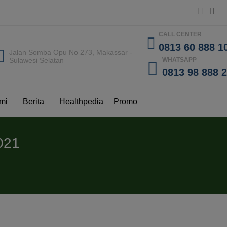
CALL CENTER
0813 60 888 10
Jalan Somba Opu No 273, Makassar -
Sulawesi Selatan
WHATSAPP
0813 98 888 
mi
Berita
Healthpedia
Promo
021