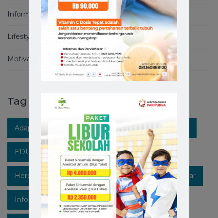
Informasi Covid-19
Lifestyle
Motivation
Tag
Adaptasi Kebiasaan Baru
Berita RS Stella Maris
EDUKASIKESEHATAN
Healthpedia
Hereforyou
Hidupsehat
Hospitalinmakassar
Infokesehatan
Informasi
Instagram