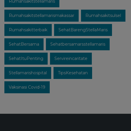
Rumahsakitstellamaris
Rumahsakitstellamarismakassar
Rumahsakitsulsel
Rumahsakitterbaik
SehatBarengStellaMaris
SehatBersama
Sehatbersamarsstellamaris
SehatItuPenting
Servireincaritate
Stellamarishospital
TipsKesehatan
Vaksinasi Covid-19