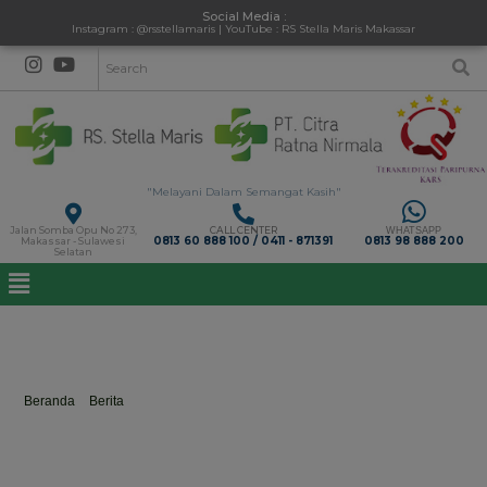
Social Media :
Instagram : @rsstellamaris | YouTube : RS Stella Maris Makassar
"Melayani Dalam Semangat Kasih"
Jalan Somba Opu No 273,
CALL CENTER
WHATSAPP
0813 60 888 100 / 0411 - 871391
0813 98 888 200
Makassar - Sulawesi
Selatan
Healthpedia : Mengenal Gejala Gangguan Saraf
Pada Anak
Beranda
>
Berita
>
Healthpedia : Mengenal Gejala Gangguan Saraf Pada
Anak