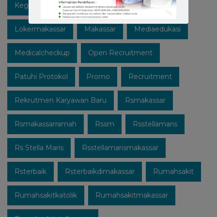
Kegiatan
Lawan Covid-19
Likeforfollow
Lokermakassar
Makassar
Mediaedukasi
Medicalcheckup
Open Recruitment
Patuhi Protokol
Promo
Recruitment
Rekrutmen Karyawan Baru
Rsmakassar
Rsmakassarramah
Rssm
Rsstellamaris
Rs Stella Maris
Rsstellamarismakassar
Rsterbaik
Rsterbaikdimakassar
Rumahsakit
Rumahsakitkatolik
Rumahsakitmakassar