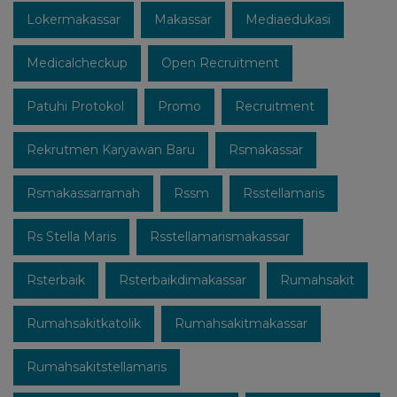
Lokermakassar
Makassar
Mediaedukasi
Medicalcheckup
Open Recruitment
Patuhi Protokol
Promo
Recruitment
Rekrutmen Karyawan Baru
Rsmakassar
Rsmakassarramah
Rssm
Rsstellamaris
Rs Stella Maris
Rsstellamarismakassar
Rsterbaik
Rsterbaikdimakassar
Rumahsakit
Rumahsakitkatolik
Rumahsakitmakassar
Rumahsakitstellamaris