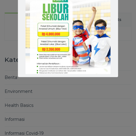
Latest
Comments
Popular
Kategori
Berita
Environment
Health Basics
Informasi
Informasi Covid-19