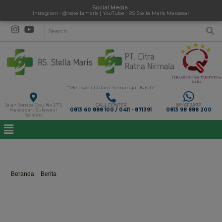
Social Media :
Instagram : @rsstellamaris | YouTube : RS Stella Maris Makassar
"Melayani Dalam Semangat Kasih"
Jalan Somba Opu No 273,
CALL CENTER
WHATSAPP
0813 60 888 100 / 0411 - 871391
0813 98 888 200
Makassar - Sulawesi
Selatan
Paket Hari Ibu
Beranda
>
Berita
>
Paket Hari Ibu