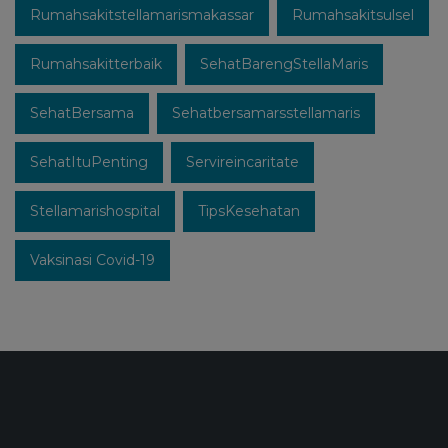
Rumahsakitstellamarismakassar
Rumahsakitsulsel
Rumahsakitterbaik
SehatBarengStellaMaris
SehatBersama
Sehatbersamarsstellamaris
SehatItuPenting
Servireincaritate
Stellamarishospital
TipsKesehatan
Vaksinasi Covid-19