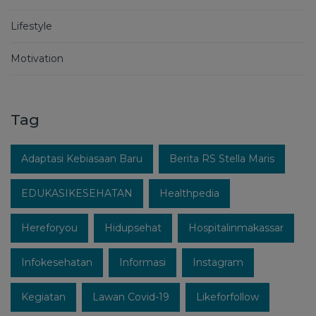
Lifestyle
Motivation
Tag
Adaptasi Kebiasaan Baru
Berita RS Stella Maris
EDUKASIKESEHATAN
Healthpedia
Hereforyou
Hidupsehat
Hospitalinmakassar
Infokesehatan
Informasi
Instagram
Kegiatan
Lawan Covid-19
Likeforfollow