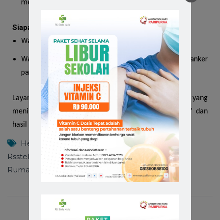
menandakan adanya kanker.
Siapa yang Membutuhkan Mammografi?
Wanita berusia 40 tahun ke atas untuk skrining rutin.
Wanita dengan riwayat keluarga atau faktor risiko kanker
payudara.
Layanan ini sangat penting untuk deteksi dini, yang
meningkatkan peluang pengobatan yang lebih efektif dan
hasil yang lebih baik.
Healthpedia
,
Promo
,
Rsstellamaris
,
Rsstellamarismakassar
,
Rumahsakitkatolik
,
Rumahsakitterbaik
,
Servireincaritate