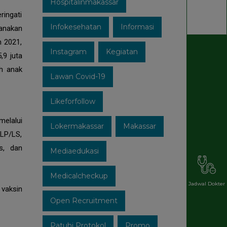
Hospitalinmakassar
ringati
Infokesehatan
Informasi
sanakan
n 2021,
Instagram
Kegiatan
,9 juta
ah anak
Lawan Covid-19
Likeforfollow
elalui
Lokermakassar
Makassar
LP/LS,
s, dan
Mediaedukasi
Medicalcheckup
Jadwal Dokter
 vaksin
Open Recruitment
Patuhi Protokol
Promo