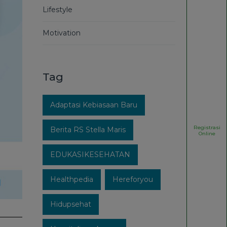
Lifestyle
Motivation
Tag
Adaptasi Kebiasaan Baru
Registrasi
Berita RS Stella Maris
Online
EDUKASIKESEHATAN
Healthpedia
Hereforyou
Hidupsehat