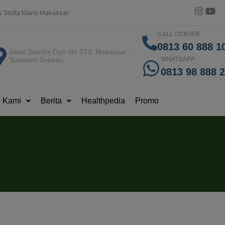
S Stella Maris Makassar
CALL CENTER
0813 60 888 10
Jalan Somba Opu No 273, Makassar -
Sulawesi Selatan
WHATSAPP
0813 98 888 
g Kami
Berita
Healthpedia
Promo