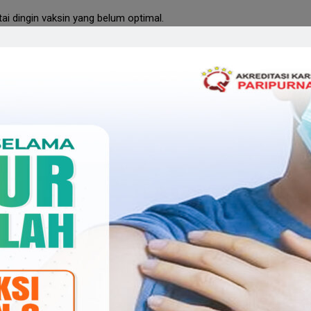
ai dingin vaksin yang belum optimal.
nganggaran dan sumber daya manusia.
t yang dapat dicegah dengan imunisasi (PD3I), seperti polio, d
gainya belum optimal.