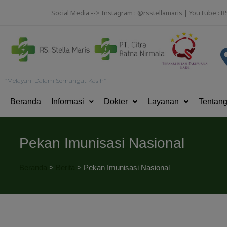
Social Media --> Instagram : @rsstellamaris | YouTube : R
“Melayani Dalam Semangat Kasih”
Beranda
Informasi
Dokter
Layanan
Tentan
Pekan Imunisasi Nasional
Beranda
>
Berita
>
Pekan Imunisasi Nasional