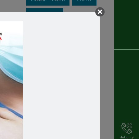
Recruitment
Rekrutmen Karyawan Baru
ifteri,
Rsmakassar
Rsmakassarramah
Rssm
Rsstellamaris
Rs Stella Maris
Rsstellamarismakassar
Rsterbaik
Rsterbaikdimakassar
Hubungi