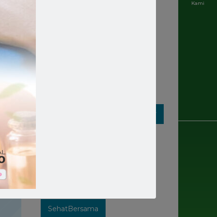
Kami
Rumahsakit
Rumahsakitkatolik
Rumahsakitmakassar
Rumahsakitstellamaris
Rumahsakitstellamarismakassar
Rumahsakitsulsel
Rumahsakitterbaik
SehatBarengStellaMaris
SehatBersama