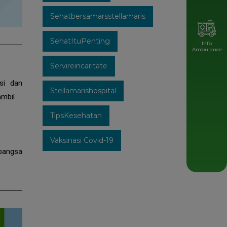
Sehatbersamarsstellamaris
SehatItuPenting
Info
Ambulance
Servireincaritate
si dan
Stellamarishospital
ambil
TipsKesehatan
Vaksinasi Covid-19
bangsa