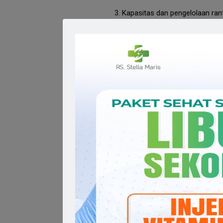
Kapasitas dan pengelolaan rant
Keterbatasan sumber daya pe
Kemampuan surveilans penyaki
campak, pertusis dan lain seba