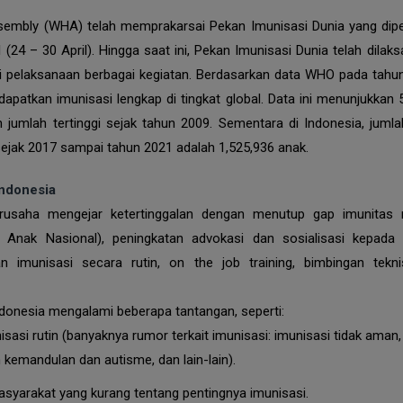
sembly (WHA) telah memprakarsai Pekan Imunisasi Dunia yang dipe
 (24 – 30 April). Hingga saat ini, Pekan Imunisasi Dunia telah dilak
lui pelaksanaan berbagai kegiatan. Berdasarkan data WHO pada tahu
apatkan imunisasi lengkap di tingkat global. Data ini menunjukkan 5
n jumlah tertinggi sejak tahun 2009. Sementara di Indonesia, juml
sejak 2017 sampai tahun 2021 adalah 1,525,936 anak.
Indonesia
rusaha mengejar ketertinggalan dengan menutup gap imunitas m
 Anak Nasional), peningkatan advokasi dan sosialisasi kepada 
n imunisasi secara rutin, on the job training, bimbingan tekni
donesia mengalami beberapa tantangan, seperti:
isasi rutin (banyaknya rumor terkait imunisasi: imunisasi tidak aman,
 kemandulan dan autisme, dan lain-lain).
arakat yang kurang tentang pentingnya imunisasi.