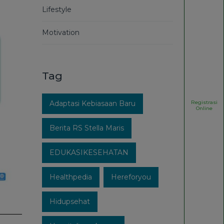
Lifestyle
Motivation
Tag
Registrasi
Adaptasi Kebiasaan Baru
Online
Berita RS Stella Maris
EDUKASIKESEHATAN
Healthpedia
Hereforyou
Hidupsehat