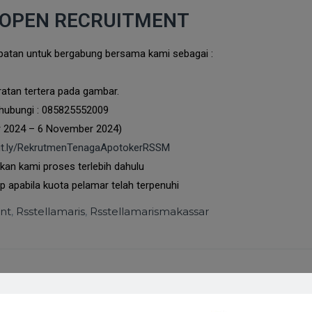
OPEN RECRUITMENT
atan untuk bergabung bersama kami sebagai :
ratan tertera pada gambar.
hubungi :
085825552009
er 2024 – 6 November 2024)
/bit.ly/RekrutmenTenagaApotokerRSSM
kan kami proses terlebih dahulu
p apabila kuota pelamar telah terpenuhi
nt
,
Rsstellamaris
,
Rsstellamarismakassar