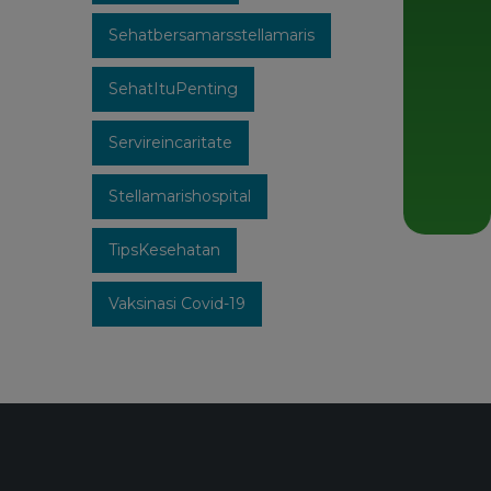
Sehatbersamarsstellamaris
SehatItuPenting
Servireincaritate
Stellamarishospital
TipsKesehatan
Vaksinasi Covid-19