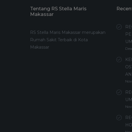
Tentang RS Stella Maris
Recen
Makassar
RE
RS Stella Maris Makassar merupakan
PE
Rumah Sakit Terbaik di Kota
U
Makassar
Des
KE
OS
AN
Nov
RE
UM
Nov
RE
HO
Nov