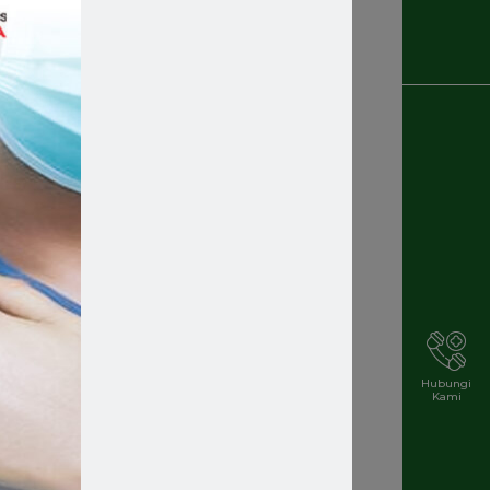
Recruitment
Rekrutmen Karyawan Baru
Rsmakassar
Rsmakassarramah
Rssm
Rsstellamaris
Rs Stella Maris
Rsstellamarismakassar
Hubungi
Kami
Rsterbaik
Rsterbaikdimakassar