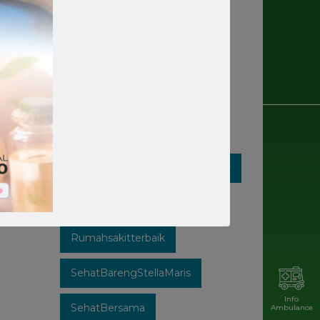
Rumahsakit
Rumahsakitkatolik
Rumahsakitmakassar
Rumahsakitstellamaris
Rumahsakitstellamarismakassar
Rumahsakitsulsel
Rumahsakitterbaik
SehatBarengStellaMaris
Info
SehatBersama
Ambulance