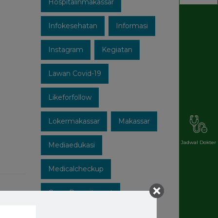
Hospitalinmakassar
Infokesehatan
Informasi
Instagram
Kegiatan
Lawan Covid-19
Likeforfollow
Lokermakassar
Makassar
Jadwal Dokter
Mediaedukasi
Medicalcheckup
Open Recruitment
Patuhi Protokol
Promo