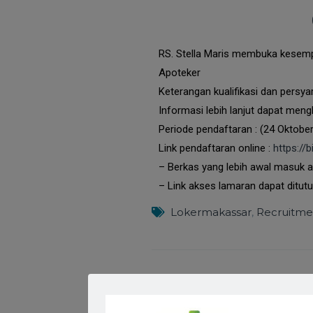
RS. Stella Maris membuka kesemp
Apoteker
Keterangan kualifikasi dan persya
Informasi lebih lanjut dapat meng
Periode pendaftaran : (24 Oktob
Link pendaftaran online :
https:/
– Berkas yang lebih awal masuk a
– Link akses lamaran dapat ditutu
Lokermakassar
,
Recruitme