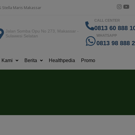
S Stella Maris Makassar
CALL CENTER
0813 60 888 10
Jalan Somba Opu No 273, Makassar -
Sulawesi Selatan
WHATSAPP
0813 98 888 
g Kami
Berita
Healthpedia
Promo