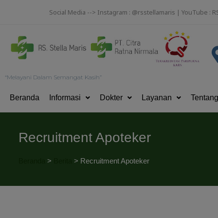
Social Media --> Instagram : @rsstellamaris | YouTube : R
“Melayani Dalam Semangat Kasih”
Beranda
Informasi
Dokter
Layanan
Tentan
Recruitment Apoteker
Beranda
>
Berita
>
Recruitment Apoteker