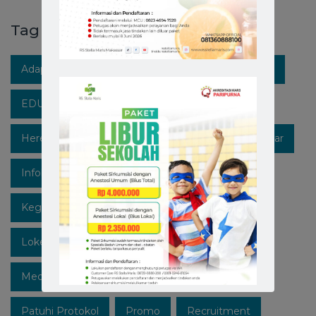
Tag
Adaptasi Kebiasaan Baru
Berita RS Stella Maris
EDUKASIKESEHATAN
Healthpedia
Hereforyou
Hidupsehat
Hospitalinmakassar
Infokesehatan
Informasi
Instagram
Kegiatan
Lawan Covid-19
Likeforfollow
Lokermakassar
Makassar
Mediaedukasi
Medicalcheckup
Open Recruitment
Patuhi Protokol
Promo
Recruitment