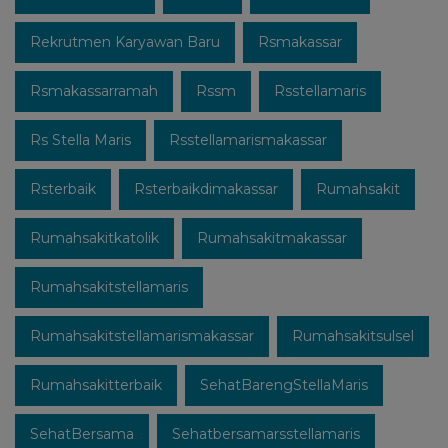
Rekrutmen Karyawan Baru
Rsmakassar
Rsmakassarramah
Rssm
Rsstellamaris
Rs Stella Maris
Rsstellamarismakassar
Rsterbaik
Rsterbaikdimakassar
Rumahsakit
Rumahsakitkatolik
Rumahsakitmakassar
Rumahsakitstellamaris
Rumahsakitstellamarismakassar
Rumahsakitsulsel
Rumahsakitterbaik
SehatBarengStellaMaris
SehatBersama
Sehatbersamarsstellamaris