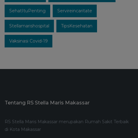
SehatItuPenting
Servireincaritate
Stellamarishospital
TipsKesehatan
Vaksinasi Covid-19
Tentang RS Stella Maris Makassar
RS Stella Maris Makassar merupakan Rumah Sakit Terbaik
di Kota Makassar