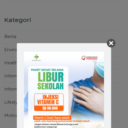
Kategori
Berita
Environment
Health Basics
Informasi
Informasi Covid-19
Lifestyle
Motivation