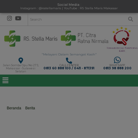
Social Media :
Instagram : @rsstellamaris | YouTube : RS Stella Maris Makassar
"Melayani Dalam Semangat Kasih"
Jalan Somba Opu No 273,
CALL CENTER
WHATSAPP
0813 60 888 100 / 0411 - 871391
0813 98 888 200
Makassar - Sulawesi
Selatan
Recruitment Pelaksana Radiografer
Beranda
>
Berita
>
Recruitment Pelaksana Radiografer