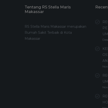
Tentang RS Stella Maris
Recen
Makassar
RE
RS Stella Maris Makassar merupakan
PE
Rumah Sakit Terbaik di Kota
U
Makassar
Des
KE
OS
AN
Nov
RE
UM
Nov
RE
HO
Nov