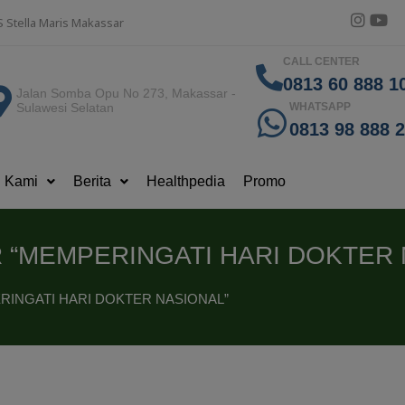
S Stella Maris Makassar
CALL CENTER
0813 60 888 10
Jalan Somba Opu No 273, Makassar -
Sulawesi Selatan
WHATSAPP
0813 98 888 
g Kami
Berita
Healthpedia
Promo
 “MEMPERINGATI HARI DOKTER 
RINGATI HARI DOKTER NASIONAL”