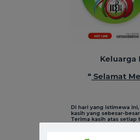
Keluarga 
“
Selamat Mem
Di hari yang istimewa i
kasih yang sebesar-besar
Terima kasih atas setiap
henti. Di balik jas putih 
menyembuhkan dan memb