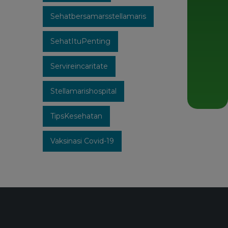
Sehatbersamarsstellamaris
SehatItuPenting
Servireincaritate
Stellamarishospital
TipsKesehatan
Vaksinasi Covid-19