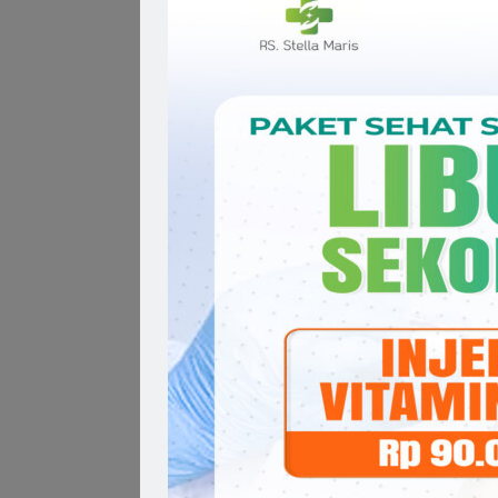
Ilmu dan edukasi yang A
membutuhkan. Terima kas
kami dalam menyehatkan
Semoga senantiasa diber
Hormat kami untuk para p
Berita RS Stella Maris
,
Hari