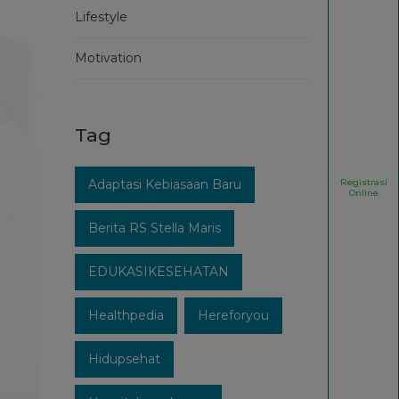
Lifestyle
Motivation
Tag
Registrasi
Adaptasi Kebiasaan Baru
Online
Berita RS Stella Maris
EDUKASIKESEHATAN
Healthpedia
Hereforyou
Hidupsehat