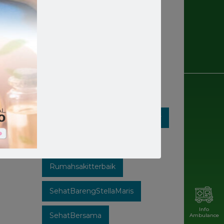
Rumahsakit
Rumahsakitkatolik
Rumahsakitmakassar
Rumahsakitstellamaris
Rumahsakitstellamarismakassar
Rumahsakitsulsel
Rumahsakitterbaik
SehatBarengStellaMaris
Info
SehatBersama
Ambulance