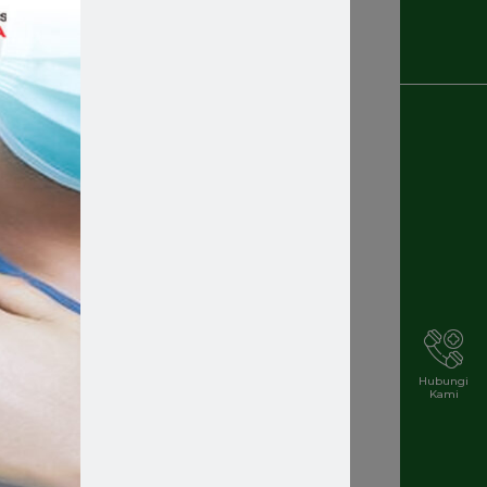
Recruitment
g
tner
Rekrutmen Karyawan Baru
Rsmakassar
Rsmakassarramah
Rssm
Rsstellamaris
Rs Stella Maris
Rsstellamarismakassar
Hubungi
Kami
Rsterbaik
Rsterbaikdimakassar