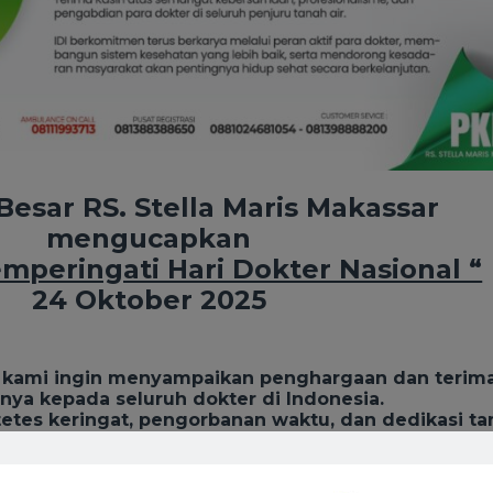
Besar RS. Stella Maris Makassar
mengucapkan
peringati Hari Dokter Nasional “
24 Oktober 2025
ni, kami ingin menyampaikan penghargaan dan terim
nya kepada seluruh dokter di Indonesia.
 tetes keringat, pengorbanan waktu, dan dedikasi t
dan stetoskop, ada hati yang tak kenal lelah untuk
eri harapan.