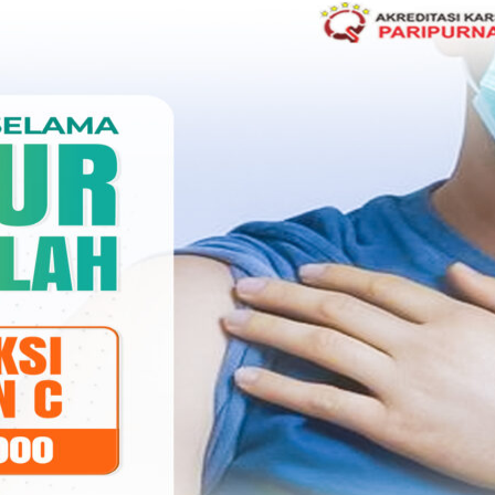
nda berikan menjadi pencerah bagi masyarakat yan
ih telah menjadi pahlawan di garis depan dan par
 negeri.
ikan kesehatan, kekuatan, dan perlindungan.
ejuang putih.”
dokternasional
,
Rssm
,
Rsstellamaris
,
Rsstellamarismakassar