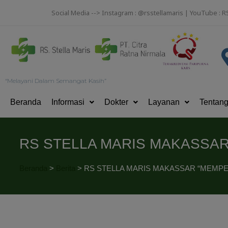
Social Media --> Instagram : @rsstellamaris | YouTube : R
“Melayani Dalam Semangat Kasih”
Beranda
Informasi
Dokter
Layanan
Tentan
RS STELLA MARIS MAKASSAR
Beranda
>
Berita
>
RS STELLA MARIS MAKASSAR “MEMPE