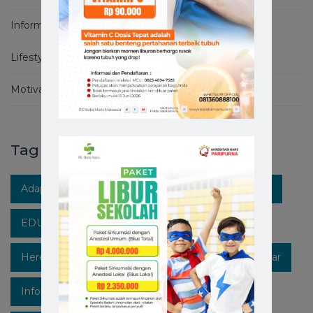
Informasi Covid-19
Lifestyle
Motivation
Tag
Adaptasi Kebiasaan Baru
Berita RS Stella Maris
EDUKASIKESEHATAN
Healthpedia
Hereforyou
Hidupsehat
Hospitalinmakassar
Infokesehatan
Informasi
Instagram