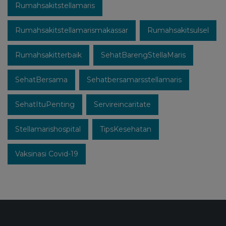
Rumahsakitstellamaris
Rumahsakitstellamarismakassar
Rumahsakitsulsel
Rumahsakitterbaik
SehatBarengStellaMaris
SehatBersama
Sehatbersamarsstellamaris
SehatItuPenting
Servireincaritate
Stellamarishospital
TipsKesehatan
Vaksinasi Covid-19