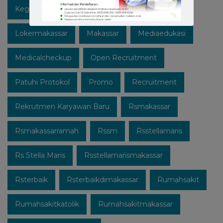
Kegiatan
Lawan Covid-19
Likeforfollow
Lokermakassar
Makassar
Mediaedukasi
Medicalcheckup
Open Recruitment
Patuhi Protokol
Promo
Recruitment
Rekrutmen Karyawan Baru
Rsmakassar
Rsmakassarramah
Rssm
Rsstellamaris
Rs Stella Maris
Rsstellamarismakassar
Rsterbaik
Rsterbaikdimakassar
Rumahsakit
Rumahsakitkatolik
Rumahsakitmakassar