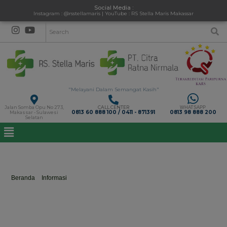
Social Media :
Instagram : @rsstellamaris | YouTube : RS Stella Maris Makassar
"Melayani Dalam Semangat Kasih"
Jalan Somba Opu No 273,
CALL CENTER
WHATSAPP
0813 60 888 100 / 0411 - 871391
0813 98 888 200
Makassar - Sulawesi
Selatan
Vaksinasi Uskup dan Biarawan – RS Stella Maris
Beranda
>
Informasi
>
Vaksinasi Uskup dan Biarawan – RS Stella Maris